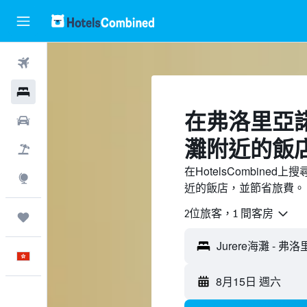
機票
酒店
​在弗洛里亞諾
租車
灘附近​的飯
機票＋酒店
在HotelsCombined
探索
近的飯店，並節省旅費。
2位旅客，1 間客房
我的旅程
中文
8月15日 週六