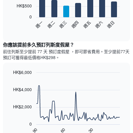
7
HK$500
bars.
0
以
週日
週四
週一
週五
週二
週六
週三
下
End
of
圖
interactive
表
chart
顯
你應該提前多久預訂列斯度假屋​？
示
前往列斯​至少提前 77 天 預訂度假屋 ，即可節省費用。至少提前77​天​
每
預訂可獲得最低價格HK$298​。
週
每
天
HK$6,000
的
Line
Chart
房
graphic.
chart
with
間
HK$4,000
90
平
data
均
points.
價
HK$2,000
格
以
此
下
圖
0
圖
表
90
60
30
表
End