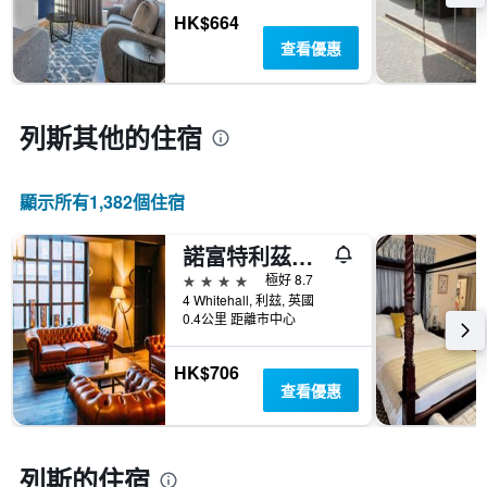
X
示
HK$664
軸，
房
顯
查看優惠
間
示
的
距
平
離
均
預
列斯​其他的住宿
價
訂
格
日
期
顯示所有1,382​個住宿
的
天
數
諾富特利茲中心酒店
此
4星級
極好 8.7
圖
4 Whitehall, 利玆, 英國
表
0.4公里 距離市中心
具
有
HK$706
1Y
查看優惠
軸，
顯
示
房
列斯的住宿
間