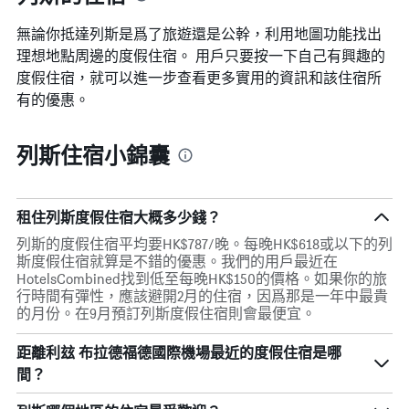
平
均
無論你抵達列斯​是爲了旅遊還是公幹，利用地圖功能找出
價
理想地點周邊的度假住宿。 用戶只要按一下自己有興趣的
格
度假住宿，就可以進一步查看更多實用的資訊和該住宿所
有的優惠。
列斯住宿小錦囊
租住列斯度假住宿大概多少錢？
列斯的度假住宿平均要HK$787/晚。每晚HK$618或以下的列
斯度假住宿就算是不錯的優惠。我們的用戶最近在
HotelsCombined找到低至每晚HK$150的價格。如果你的旅
行時間有彈性，應該避開2月的住宿，因爲那是一年中最貴
的月份。在9月預訂列斯度假住宿則會最便宜。
距離利玆 布拉德福德國際機場最近的度假住宿是哪
間？