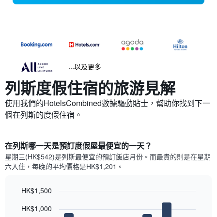
...以及更多
列斯​度假住宿的旅游見解
使用我們的HotelsCombined數據驅動貼士，幫助你找到下一
個在列斯​的度假住宿。
在列斯哪一天是預訂度假屋最便宜的一天？
星期三(HK$542)是列斯​最便宜的預訂飯店月份。而最貴的則是在星期
六​入住，每晚的平均價格是HK$1,201​​。
HK$1,500
Bar
Chart
HK$1,000
graphic.
chart
with