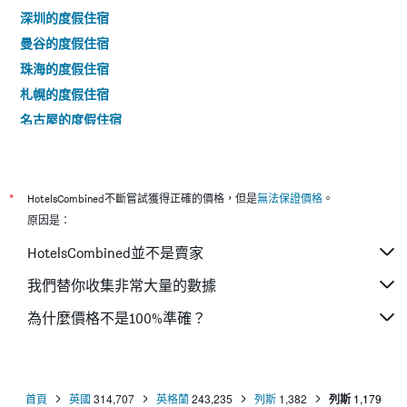
深圳的度假住宿
曼谷的度假住宿
珠海的度假住宿
札幌的度假住宿
名古屋的度假住宿
廣州的度假住宿
京都的度假住宿
高雄市的度假住宿
*
HotelsCombined不斷嘗試獲得正確的價格，但是
無法保證價格
。
那霸的度假住宿
原因是：
上海的度假住宿
HotelsCombined並不是賣家
釜山的度假住宿
我們替你收集非常大量的數據
富國的度假住宿
為什麼價格不是100%準確？
富士河口湖的度假住宿
中山的度假住宿
台中市的度假住宿
芭提雅的度假住宿
首頁
英國
314,707
英格蘭
243,235
列斯
1,382
列斯
1,179