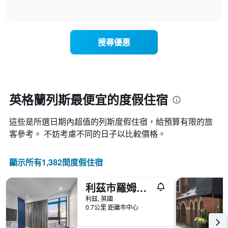
具
of
顯
有
interactive
示
chart
1
隨
條
著
X
搜尋優惠
入
軸，
住
顯
日
示
期
一
接
週
近，
英格蘭列斯最便宜的度假住宿
中
房
的
價
各
這些是所選日期內超值的列斯​度假住宿，給預算有限的旅
的
天
變
客參考。 不妨考慮不同的日子以比較價格。
此
化
圖
情
表
顯示所有1,382間度假住宿
況。
具
此
有
圖
利茲市羅姆茲酒店
1
表
條
利玆, 英國
有
Y
0.7公里 距離市中心
1
軸，
個
顯