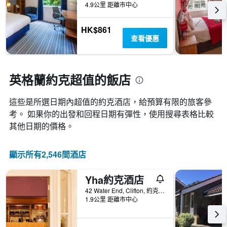
內
類
4.9公里 距離市中心
個
找
別。
X
到
此
軸，
HK$861
的
圖
顯
查看優惠
今
表
示
晚
具
距
房
有
離
間
1
預
英格蘭約克超值的飯店
平
條
訂
均
Y
日
價
軸，
這些是所選日期內超值的約克​酒店，給預算有限的旅客參
期
格。
顯
考。 如果你的出發和回程日期有彈性，使用搜尋表格比較
的
示
天
其他日期的價格。
過
數
去
此
三
圖
顯示所有2,546間酒店
天
表
內
具
找
Yha約克酒店
有
到
1Y
42 Water End, Clifton, 約克, 英國
的
1.9公里 距離市中心
軸，
本
顯
週
示
末