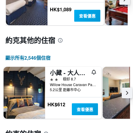
HK$1,089
查看優惠
約克​其他的住宿
顯示所有2,546​個住宿
小藏 - 大人豪華露營飯店
2星級
極好 8.7
Willow House Caravan Park, 約克, 英國
5.2公里 距離市中心
HK$612
查看優惠