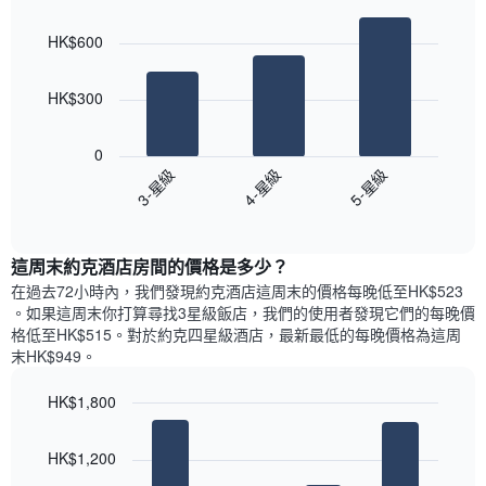
Bar
房
Chart
月
graphic.
chart
間
份
HK$600
with
平
此
3
均
bars.
圖
價
HK$300
表
格
具
以
此
有
下
0
圖
1
圖
3-星級
4-星級
5-星級
表
條
表
具
End
Y
顯
of
有
軸，
示
interactive
1
顯
過
chart
條
這周末約克酒店​房間的價格是多少？
示
去
X
平
三
在過去72小時內，我們發現約克酒店​這周末的價格每晚低至HK$523​
軸，
均
天
。如果這周末你打算尋找3星級飯店，我們的使用者發現它們的每晚價
顯
價
內
格低至HK$515​。對於約克四星級酒店​，最新最低的每晚價格為這周
示
格
依
末HK$949​。
一
星
週
級
HK$1,800
中
評
的
Bar
Chart
等
graphic.
chart
各
彙
HK$1,200
with
天
整
4