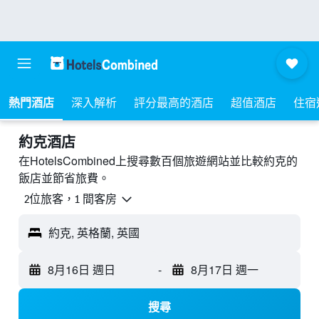
熱門酒店
深入解析
評分最高的酒店
超值酒店
住宿
約克酒店
在HotelsCombined上搜尋數百個旅遊網站並比較約克的
飯店並節省旅費。
2位旅客，1 間客房
約克, 英格蘭, 英國
8月16日 週日
-
8月17日 週一
搜尋