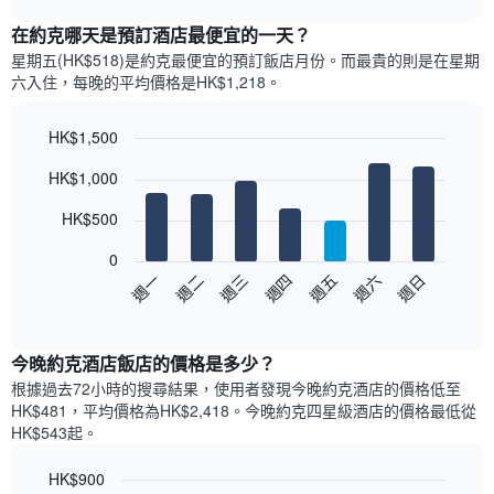
表
chart
顯
在約克哪天是預訂酒店最便宜的一天？
示
星期五(HK$518)是約克​最便宜的預訂飯店月份。而最貴的則是在星期
每
六​入住，每晚的平均價格是HK$1,218​​。
個
月
的
HK$1,500
房
Bar
Chart
HK$1,000
間
graphic.
chart
with
平
7
HK$500
均
bars.
價
0
格
以
週日
週四
週一
週五
週二
週六
週三
此
下
End
圖
of
圖
表
interactive
表
chart
具
顯
今晚約克酒店飯店的價格是多少？
有
示
1
根據過去72小時的搜尋結果，使用者發現今晚約克酒店的價格低至
每
條
HK$481，平均價格為HK$2,418​。今晚約克四星級酒店​的價格最低從
週
X
HK$543​起。
每
軸，
天
顯
HK$900
的
示