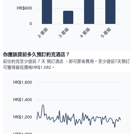
此
的
bars.
圖
今
HK$600
表
晚
以
具
每
下
有
0
間
圖
1
2-星級
3-星級
4-星級
5-星級
客
表
條
房
End
顯
Y
of
平
示
interactive
軸，
均
過
chart
顯
價
你應該提前多久預訂約克酒店​？
去
示
格
三
前往約克​至少提前 7 天 預訂酒店 ，即可節省費用。至少提前7​天​預訂
房
此
天
可獲得最低價格HK$1,082​。
間
圖
內
的
表
依
平
具
HK$1,600
星
均
有
級
Line
Chart
價
1
graphic.
chart
評
格
條
with
HK$1,400
等
90
X
彙
data
軸，
整
points.
顯
HK$1,200
的
示
雙
以
按
人
下
星
房