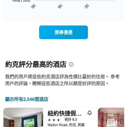
HK$1,000
圖
級
平
90
60
30
表
End
分
均
of
顯
類
interactive
價
示
chart
的
格
隨
飯
此
著
店
搜尋優惠
圖
入
類
表
住
別。
具
日
此
有
期
圖
1
接
表
條
近，
約克評分最高的酒店
具
X
房
有
軸，
價
1
顯
我們的用戶將這些約克酒店評為性價比最好的住宿。 參考
的
條
示
變
用戶的評論，瞭解這些酒店之所以頗受好評的原因。
Y
按
化
軸，
星
情
顯
級
顯示所有2,546間酒店
況。
示
分
此
過
類
圖
去
紐約快捷假日酒店
的
表
三
飯
3星級
極好 8.3
有
天
店
Malton Road, 約克, 英國
1