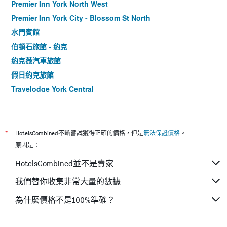
Premier Inn York North West
Premier Inn York City - Blossom St North
水門賓館
伯頓石旅館 - 約克
約克薇汽車旅館
假日約克旅館
Travelodge York Central
貝斯特韋斯特約克展館酒店 - 約克
康文特酒吧酒店
格蘭奇旅館
*
HotelsCombined不斷嘗試獲得正確的價格，但是
無法保證價格
。
約克玫瑰與皇冠賓館
原因是：
梅森斯阿姆斯旅館
HotelsCombined並不是賣家
The Roman Bath
我們替你收集非常大量的數據
農莊民宿 - 約克
為什麼價格不是100%準確？