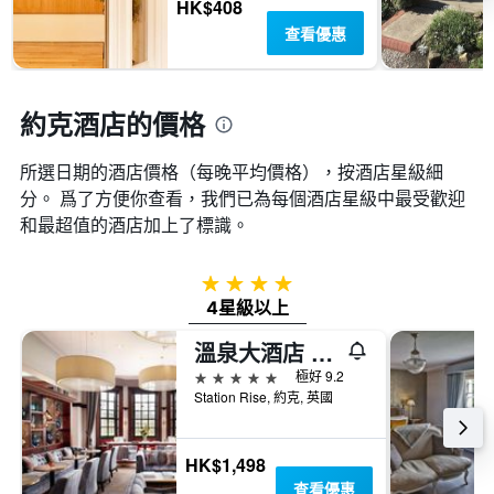
房
HK$408
房
間
查看優惠
間
平
平
均
均
價
價
格
約克酒店的價格
格。
所選日期的酒店價格（每晚平均價格），按酒店星級細
分。 爲了方便你查看，我們已為每個酒店星級中最受歡迎
和最超值的酒店加上了標識。
4星級
4星級以上
溫泉大酒店 - 約克
5星級
極好 9.2
Station Rise, 約克, 英國
HK$1,498
查看優惠