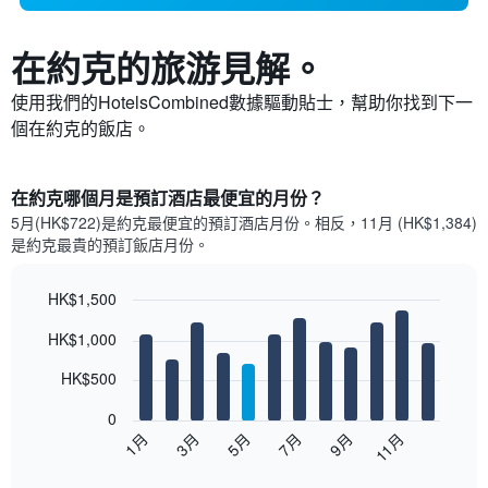
在約克​的旅游見解。
使用我們的HotelsCombined數據驅動貼士，幫助你找到下一
個在約克​的飯店。
在約克哪個月是預訂酒店最便宜的月份？
5月(HK$722)是約克​最便宜的預訂酒店月份。​相反，11月 (HK$1,384)
是約克最貴的預訂飯店月份。
HK$1,500
Bar
Chart
HK$1,000
graphic.
chart
with
12
HK$500
bars.
0
以
1月
3月
5月
7月
9月
11月
下
End
of
圖
interactive