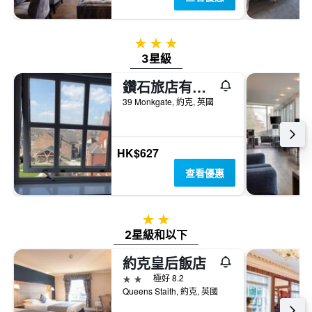
3星級
3星級
鑽石旅店有限公司
39 Monkgate, 約克, 英國
HK$627
查看優惠
2星級
2星級和以下
約克皇后飯店
2星級
極好 8.2
Queens Staith, 約克, 英國