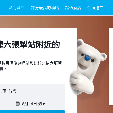
熱門酒店
評分最高的酒店
超值酒店
住宿選擇
捷六張犁站附近​的
ed上搜尋數百個旅遊網站和比較北捷六張犁
費。
-
8月14日 週五