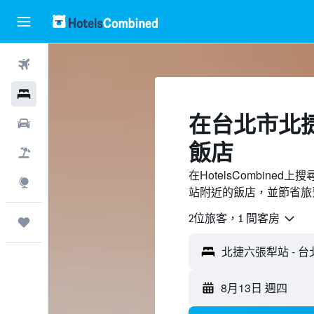
機票
酒店
​在台北市北
租車
飯店
機票＋酒店
在HotelsCombin
探索
站附近的飯店，並節省旅
2位旅客，1 間客房
我的旅程
8月13日 週四