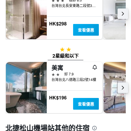
台灣台北長安東路二段號3樓、10樓、11樓
HK$298
查看優惠
2星級
2星級和以下
美寓
2星級
好 7.9
台灣台北八德路三段2號14樓
HK$196
查看優惠
北捷松山機場站​其他的住宿