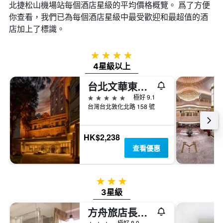
北捷松山機場站​每個酒店星級的平均價格概覽。 爲了方便
你查看，我們已為每個酒店星級中最受歡迎和最超值的酒
店加上了標識。
4星級
4星級以上
台北文華東方酒店
5星級
極好 9.1
台灣台北敦化北路 158 號
HK$2,238
查看優惠
3星級
3星級
方舟旅店長安館
3星級
極好 8.0