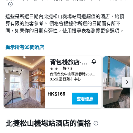
這些是所選日期內北捷松山機場站​周邊超值的​酒店，給預
算有限的旅客參考。 價格會根據你所選的日期而有所不
同，如果你的日期有彈性，使用搜尋表格瀏覽更多選項。
顯示所有35間酒店
背包棧旅店-台北長春館
2星級
好 7.8
台灣台北中山區長春路258巷6號2樓
3.5公里 距離市中心
HK$166
查看優惠
北捷松山機場站酒店的價格