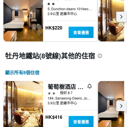
2星級評級
5, Dunchon-daero 101beon-gil, 城南, 韓國
2.9公里 距離市中心
HK$220
查看優惠
牡丹地鐵站(8號線)​其他的住宿
顯示所有8​個住宿
葡萄樹酒店 - 城南
2星級
極好 8.7
184, Sanseong-Daero, Jungwon-gu, 城南, 韓國
3.9公里 距離市中心
HK$416
查看優惠