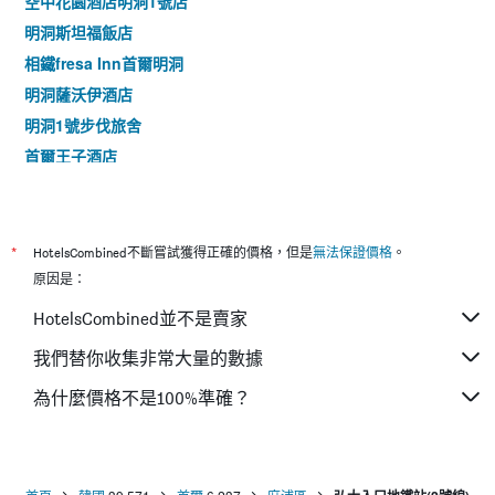
空中花園酒店明洞1號店
明洞斯坦福飯店
相鐵fresa Inn首爾明洞
明洞薩沃伊酒店
明洞1號步伐旅舍
首爾王子酒店
九樹帕那斯首爾東大門
首爾明洞乙支路彩鴻酒店
東大門伍吉儒庫帕住宿公寓式酒店
*
HotelsCombined不斷嘗試獲得正確的價格，但是
無法保證價格
。
明洞stay B飯店
原因是：
Local Stitch Creator Town Seogyo
HotelsCombined並不是賣家
中央明洞空中公園酒店
我們替你收集非常大量的數據
首爾明洞索拉利亞西鐵酒店 - 2025年的翻新工程
為什麼價格不是100%準確？
麻浦新羅舒泰酒店
首爾明洞世宗酒店