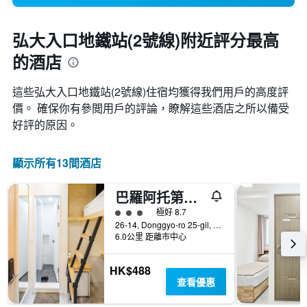
弘大入口地鐵站(2號線)附近評分最高
的酒店
這些弘大入口地鐵站(2號線)​住宿均獲得我們用戶的高度評
價。 確保你有參閲用戶的評論，瞭解這些酒店之所以備受
好評的原因。
顯示所有13間酒店
巴羅阿托第二旅館
3星級評級
極好 8.7
26-14, Donggyo-ro 25-gil, Mapo-gu, 首爾, 韓國
6.0公里 距離市中心
HK$488
查看優惠