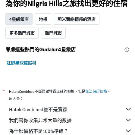
為你的Nilgris Hills之旅找出更好的住宿
4星級飯店
地標
坦米爾納德邦的酒店
更多熱門城市
熱門城市
考慮這些熱門的Gudalur4星​飯店
狂野星球渡假村
*
HotelsCombined不斷嘗試獲得正確的價格，但是
無法保證價格
。
原因是：
HotelsCombined並不是賣家
我們替你收集非常大量的數據
為什麼價格不是100%準確？