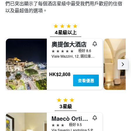
們已突出顯示了每個酒店星級中最受我們用戶歡迎的住宿
以及最超值的選項。
4星級
4星級以上
奧提伽大酒店
5星級
極好 8.6
Viale Mazzini, 12, 錫拉庫扎, 西西里島, 義大利
HK$2,808
查看優惠
3星級
3星級
Maecò Ortigia B&B
3星級
極好 9.5
Via Saverio Landolina 5 Palazzo Francica Nava, 錫拉庫扎, 西西里島, 義大利