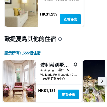
HK$1,239
查看優惠
歐提夏島​其他的住宿
顯示所有1,555​個住宿
波利蒂別墅大酒店
4星級
極好 8.5
Via Maria Politi Laudien 2, 錫拉庫扎, 西西里島, 義大利
1.4公里 距離市中心
HK$1,181
查看優惠