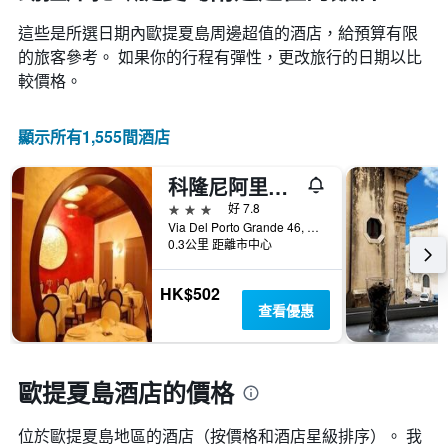
這些是所選日期內歐提夏島​周邊超值的​酒店，給預算有限
的旅客參考。 如果你的行程有彈性，更改旅行的日期以比
較價格。
顯示所有1,555間酒店
科隆尼阿里酒店
3星級
好 7.8
Via Del Porto Grande 46, 錫拉庫扎, 西西里島, 義大利
0.3公里 距離市中心
HK$502
查看優惠
歐提夏島酒店的價格
位於歐提夏島​地區的酒店（按價格和酒店星級排序）。 我