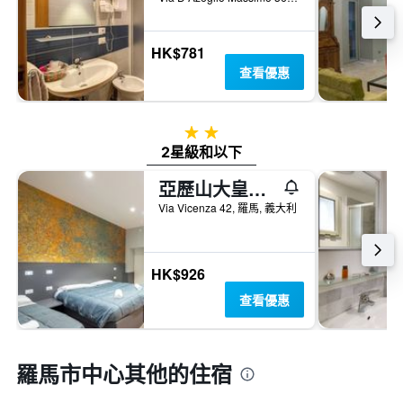
HK$781
查看優惠
2星級
2星級和以下
亞歷山大皇家旅舍 - 羅馬
Via Vicenza 42, 羅馬, 義大利
HK$926
查看優惠
羅馬市中心​其他的住宿