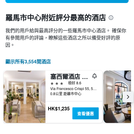
羅馬市中心附近評分最高的酒店
我們的用戶給與最高評分的一些羅馬市中心酒店。 確保你
有參閲用戶的評論，瞭解這些酒店之所以備受好評的原
因。
顯示所有3,554間酒店
塞西爾酒店 - 羅馬
3星級
極好 8.6
Via Francesco Crispi 55, 55, 羅馬, 義大利
0.8公里 距離市中心
HK$1,235
查看優惠