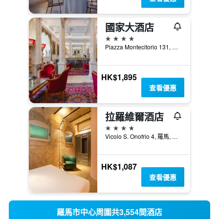
國家大酒店
4星級
Piazza Montecitorio 131, 羅馬, 義大利
HK$1,895
查看優惠
拉羅維爾酒店
4星級
Vicolo S. Onofrio 4, 羅馬, 義大利
HK$1,087
查看優惠
羅馬市中心周圍共3,554間酒店