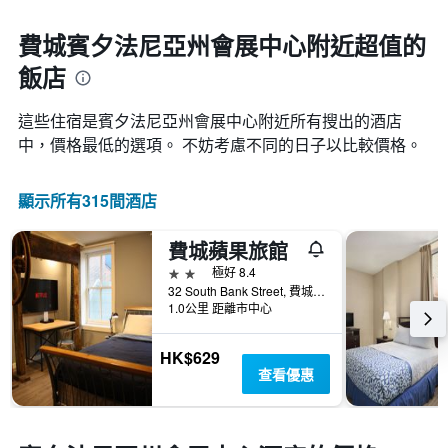
費城賓夕法尼亞州會展中心附近超值的
飯店
這些住宿是賓夕法尼亞州會展中心​附近所有搜出的酒店
中，價格最低的選項。 不妨考慮不同的日子以比較價格。
顯示所有315間酒店
費城蘋果旅館
2星級
極好 8.4
32 South Bank Street, 費城, PA, 美國
1.0公里 距離市中心
HK$629
查看優惠