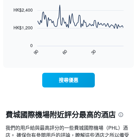
房
graphic.
chart
月
with
間
HK$2,400
份
90
平
此
data
均
圖
points.
價
HK$1,200
表
格
具
以
此
有
下
圖
0
1
圖
表
90
60
30
條
表
End
具
Y
of
顯
有
interactive
軸，
示
chart
1
顯
隨
條
示
著
X
搜尋優惠
平
入
軸，
均
住
顯
價
日
示
格
期
一
接
週
近，
費城國際機場附近評分最高的酒店
中
房
的
價
各
我們的用戶給與最高評分的一些費城國際機場​（PHL​）酒
的
天
變
店。 確保你有參閲用戶的評論，瞭解這些酒店之所以備受