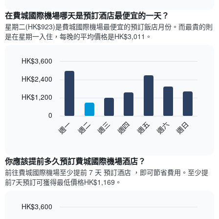
表
chart
顯
在費城國際機場哪天是預訂酒店最便宜的一天？
示
星期二(HK$923)是費城國際機場​最便宜的預訂飯店月份。而最貴的則
每
是在星期一​入住，每晚的平均價格是HK$3,011​​。
個
月
的
HK$3,600
房
Bar
Chart
HK$2,400
間
graphic.
chart
with
平
7
HK$1,200
均
bars.
價
0
格
以
週日
週四
週一
週五
週二
週六
週三
此
下
End
圖
of
圖
表
interactive
表
chart
具
顯
你應該提前多久預訂費城國際機場酒店​？
有
示
1
前往費城國際機場​至少提前 7 天 預訂酒店 ，即可節省費用。至少提
每
條
前7​天​預訂可獲得最低價格HK$1,169​。
週
X
每
軸，
天
HK$3,600
顯
的
Line
示
Chart