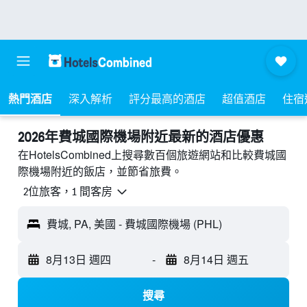
熱門酒店
深入解析
評分最高的酒店
超值酒店
住宿
2026年費城國際機場附近最新的酒店優惠
在HotelsCombined上搜尋數百個旅遊網站和比較費城國
際機場附近的飯店，並節省旅費。
2位旅客，1 間客房
費城, PA, 美國 - 費城國際機場 (PHL)
8月13日 週四
-
8月14日 週五
搜尋