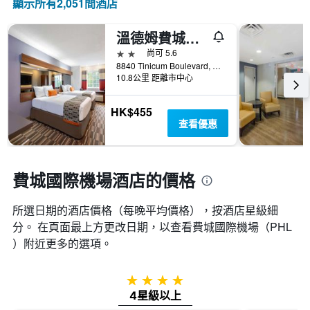
顯示所有2,051間酒店
表
具
溫德姆費城機場麥克羅迪爾套房酒店
有
1Y
2星級
尚可 5.6
軸，
8840 Tinicum Boulevard, 費城, PA, 美國
10.8公里 距離市中心
顯
示
房
HK$455
間
查看優惠
平
均
價
格
費城國際機場酒店的價格
所選日期的酒店價格（每晚平均價格），按酒店星級細
分。 在頁面最上方更改日期，以查看費城國際機場​（PHL​
）附近更多的選項。
4星級
4星級以上