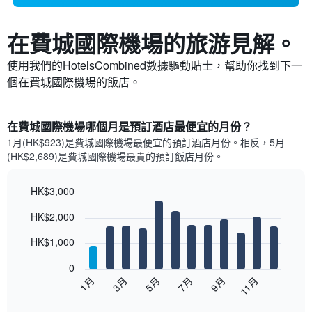
在費城國際機場​的旅游見解。
使用我們的HotelsCombined數據驅動貼士，幫助你找到下一
個在費城國際機場​的飯店。
在費城國際機場哪個月是預訂酒店最便宜的月份？
1月(HK$923)是費城國際機場​最便宜的預訂酒店月份。​相反，5月
(HK$2,689)是費城國際機場最貴的預訂飯店月份。
HK$3,000
Bar
Chart
HK$2,000
graphic.
chart
with
12
HK$1,000
bars.
0
以
1月
3月
5月
7月
9月
11月
下
End
of
圖
interactive