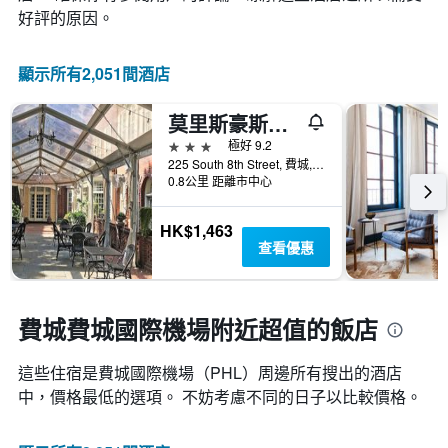
此
化
好評的原因。
圖
情
表
況。
具
此
顯示所有2,051間酒店
有
圖
1
表
條
莫里斯豪斯酒店
有
Y
1
3星級
極好 9.2
軸，
個
225 South 8th Street, 費城, PA, 美國
顯
X
0.8公里 距離市中心
示
軸，
房
顯
HK$1,463
間
示
查看優惠
的
距
平
離
均
預
價
訂
費城費城國際機場附近超值的飯店
格
日
期
這些住宿是費城國際機場​（PHL​​）周邊所有搜出的酒店
的
天
中，價格最低的選項。 不妨考慮不同的日子以比較價格。
數
此
圖