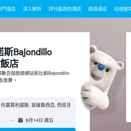
熱門酒店
深入解析
評分最高的酒店
超值酒店
住宿選
ajondillo
的飯店
搜尋數百個旅遊網站和比較Bajondillo
節省旅費。
-
8月14日 週五