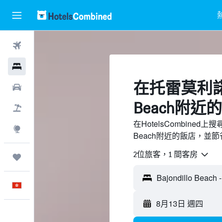
機票
酒店
​在托雷莫利諾斯B
租車
Beach附近​
機票＋酒店
在HotelsCombined上
探索
Beach附近的飯店，並
2位旅客，1 間客房
我的旅程
中文
8月13日 週四