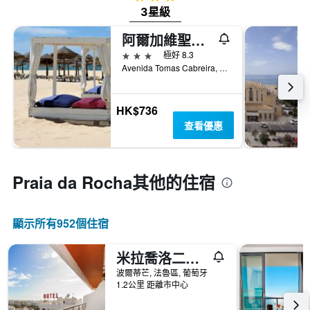
3星級
阿爾加維聖卡塔里娜酒店
3星級
極好 8.3
Avenida Tomas Cabreira, 波爾蒂芒, 法魯區, 葡萄牙
HK$736
查看優惠
Praia da Rocha​其他的住宿
顯示所有952​個住宿
米拉喬洛二號公寓酒店 - 波提茂
波爾蒂芒, 法魯區, 葡萄牙
1.2公里 距離市中心