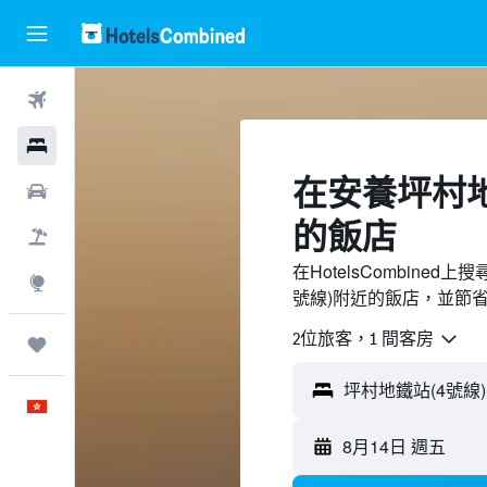
機票
酒店
​在安養坪村地
租車
的飯店
機票＋酒店
在HotelsCombine
探索
號線)附近的飯店，並節
2位旅客，1 間客房
我的旅程
中文
8月14日 週五