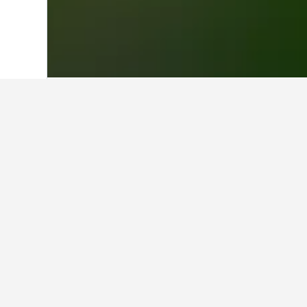
首頁
韓國
39,571
京畿道
5,545
安
安養坪村地鐵站(
目前，這些是我們在坪村地鐵站(4
顯示所有13間酒店
O
3星
6 Bo