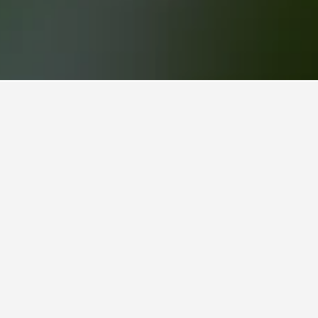
以比較價格。
仁德院站酒店 - 安養
73 Indeogwon-ro 30Beon-Gil, Dongan-gu, 安養, 韓國
4.4公里 距離市中心