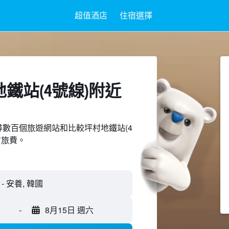
超值酒店
住宿選擇
鐵站(4號線)附近​
d上搜尋數百個旅遊網站和比較坪村地鐵站(4
省旅費。
-
8月15日 週六