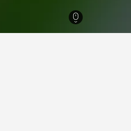
養
99
東安區
坪村地鐵站(4號線)
4號線)附近超值的飯店
號線)找到的超值酒店。 如果你的行程有彈性，更改旅行的日期
n 飯店
級評級
好 7.9
kji-ro, 義王, 韓國