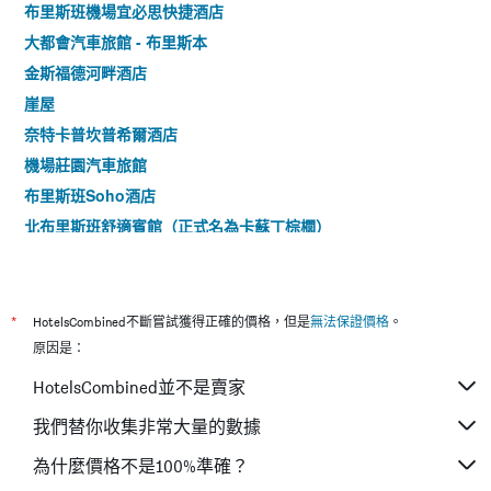
布里斯班機場宜必思快捷酒店
大都會汽車旅館 - 布里斯本
金斯福德河畔酒店
崖屋
奈特卡普坎普希爾酒店
機場莊園汽車旅館
布里斯班Soho酒店
北布里斯班舒適賓館（正式名為卡蘇丁棕櫚）
Grove Manor Bed & Breakfast
阿斯科特廉價汽車旅館
摩柔卡汽車旅館 - 木蘆卡
*
HotelsCombined不斷嘗試獲得正確的價格，但是
無法保證價格
。
相思嶺飯店汽車旅館
原因是：
克萊菲爾德機場汽車旅館
HotelsCombined並不是賣家
艾薇汽車旅館
我們替你收集非常大量的數據
阿斯普雷卡爾瑟爾汽車旅館
為什麼價格不是100%準確？
庫珀殖民式汽車旅館