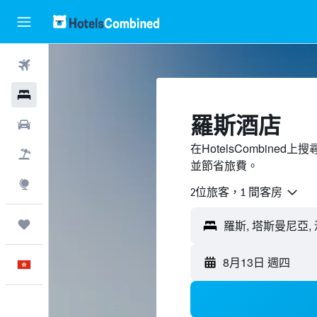
機票
酒店
羅斯酒店
租車
在HotelsCombin
機票＋酒店
並節省旅費。
探索
2位旅客，1 間客房
我的旅程
8月13日 週四
中文