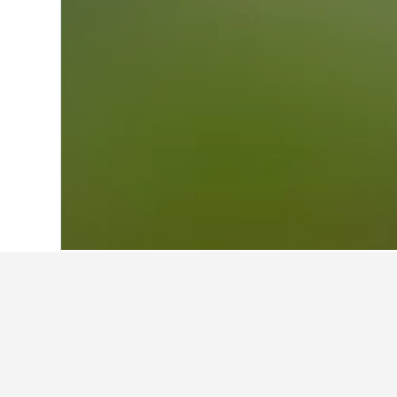
首頁
澳洲
108,577
塔斯曼尼亞
4,184
羅斯​其他的住宿