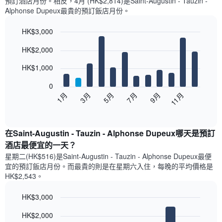
預訂酒店月份。​相反，4月 (HK$2,814)是Saint-Augustin - Tauzin -
Alphonse Dupeux最貴的預訂飯店月份。
HK$3,000
Bar
Chart
HK$2,000
graphic.
chart
with
12
HK$1,000
bars.
0
以
1月
3月
5月
7月
9月
11月
下
End
of
圖
interactive
表
chart
顯
在Saint-Augustin - Tauzin - Alphonse Dupeux哪天是預訂
示
酒店最便宜的一天？
每
星期二(HK$516)是Saint-Augustin - Tauzin - Alphonse Dupeux​最便
個
宜的預訂飯店月份。而最貴的則是在星期六​入住，每晚的平均價格是
月
HK$2,543​​。
的
房
HK$3,000
間
平
Bar
Chart
HK$2,000
graphic.
均
chart