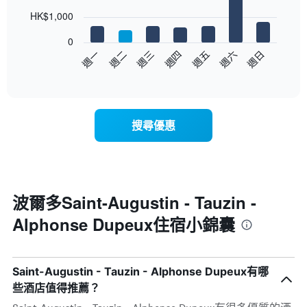
with
價
7
HK$1,000
格
bars.
此
0
圖
以
週日
週四
週一
週五
週二
週六
週三
表
下
End
具
of
圖
有
interactive
表
chart
1
顯
條
示
X
搜尋優惠
每
軸，
週
顯
每
示
天
月
的
份
房
波爾多Saint-Augustin - Tauzin -
此
間
圖
Alphonse Dupeux住宿小錦囊
平
表
均
具
價
有
格
1
Saint-Augustin - Tauzin - Alphonse Dupeux有哪
此
條
圖
些酒店值得推薦？
Y
表
軸，