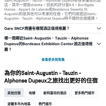
Saint-Augustin - Tauzin - Alphonse Dupeux有很多優質的酒
具
顯
店，其中一間是violette，目前的評分是8.6。Burdigala
有
示
Homes - Appart de Lalande和Residence Sweetly St
1
平
Augustin則是其他可以考慮的住宿，它們均是造訪Saint-
條
均
Augustin - Tauzin - Alphonse Dupeux時不錯的住宿選擇。
X
價
軸，
格
Gare SNCF周邊有哪間酒店值得推薦？
顯
示
一
哪一間鄰近Saint-Augustin - Tauzin - Alphonse
週
Dupeux的Bordeaux Exhibition Center酒店值得推
中
薦？
的
各
查看更多問答集
天
此
圖
為你的Saint-Augustin - Tauzin -
表
具
Alphonse Dupeux之旅找出更好的住宿
有
1
條
其他住宿
地標
新阿基坦的酒店
更多熱門城市
Y
軸，
波爾多市內地區
熱門城市
顯