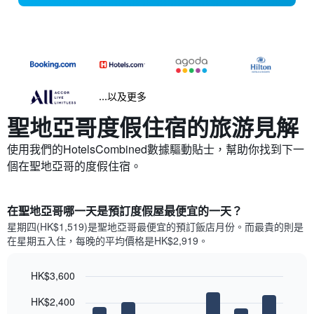
...以及更多
聖地亞哥​度假住宿的旅游見解
使用我們的HotelsCombined數據驅動貼士，幫助你找到下一
個在聖地亞哥​的度假住宿。
在聖地亞哥哪一天是預訂度假屋最便宜的一天？
星期四(HK$1,519)是聖地亞哥​最便宜的預訂飯店月份。而最貴的則是
在星期五​入住，每晚的平均價格是HK$2,919​​。
HK$3,600
Bar
Chart
HK$2,400
graphic.
chart
with