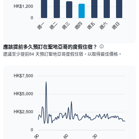
7
HK$1,200
bars.
0
以
週日
週四
週一
週五
週二
週六
週三
下
End
of
圖
interactive
表
chart
顯
應該提前多久預訂在聖地亞哥​的度假住宿？
示
建議至少提前84 天預訂聖地亞哥度假住宿，以取得最佳價格。
每
週
每
天
HK$7,500
的
Line
Chart
房
graphic.
chart
with
間
HK$5,000
90
平
data
均
points.
價
HK$2,500
格
以
此
下
圖
0
圖
表
90
60
30
表
End