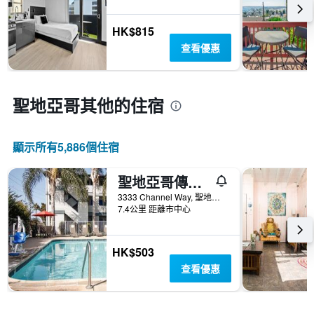
X
示
軸，
房
顯
HK$815
間
示
查看優惠
的
距
平
離
均
預
價
訂
聖地亞哥​其他的住宿
格
日
期
的
顯示所有5,886​個住宿
天
數
此
聖地亞哥傳統酒店
圖
3333 Channel Way, 聖地亞哥, CA, 美國
表
7.4公里 距離市中心
具
有
1Y
HK$503
軸，
顯
查看優惠
示
房
間