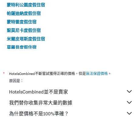
蒙特利公園度假住宿
帕薩迪納度假住宿
蒙特雷度假住宿
聖莫尼卡度假住宿
米爾皮塔斯度假住宿
莫羅貝度假住宿
埃爾塞貢多度假住宿
山景城度假住宿
南太浩湖度假住宿
*
HotelsCombined不斷嘗試獲得正確的價格，但是
無法保證價格
。
卡爾斯巴德度假住宿
原因是：
棕櫚荒漠度假住宿
HotelsCombined並不是賣家
雷東多海灘度假住宿
我們替你收集非常大量的數據
聖巴巴拉度假住宿
為什麼價格不是100%準確？
西好萊塢度假住宿
埃斯孔迪多度假住宿
聖何塞度假住宿