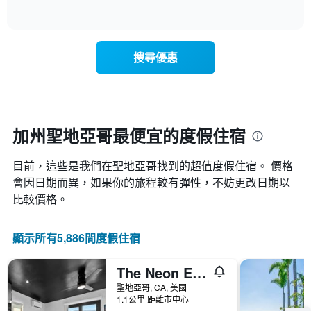
具
of
顯
有
interactive
示
chart
1
隨
條
著
X
搜尋優惠
入
軸，
住
顯
日
示
期
一
接
週
近，
加州聖地亞哥最便宜的度假住宿
中
房
的
價
各
目前，這些是我們在聖地亞哥找到的超值度假住宿。 價格
的
天
變
會因日期而異，如果你的旅程較有彈性，不妨更改日期以
此
化
比較價格。
圖
情
表
況。
具
此
顯示所有5,886間度假住宿
有
圖
1
表
條
The Neon Elm Hotel
有
Y
1
聖地亞哥, CA, 美國
軸，
個
1.1公里 距離市中心
顯