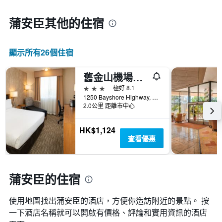
蒲安臣​其他的住宿
顯示所有26​個住宿
舊金山機場南快捷假日酒店
3星級
極好 8.1
1250 Bayshore Highway, 蒲安臣, CA, 美國
2.0公里 距離市中心
HK$1,124
查看優惠
蒲安臣的住宿
使用地圖找出蒲安臣​的酒店，方便你造訪附近的景點。 按
一下酒店名稱就可以開啟有價格、評論和實用資訊的酒店