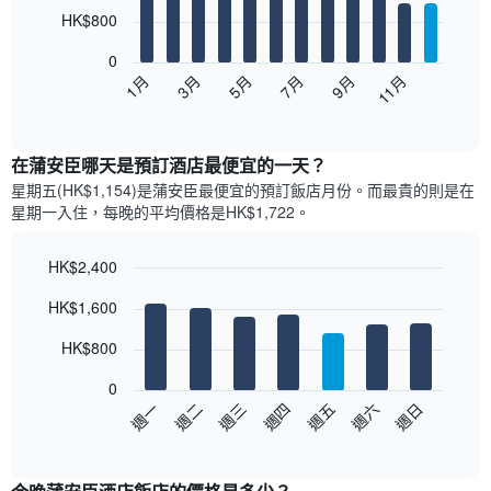
12
HK$800
bars.
0
以
1月
3月
5月
7月
9月
11月
下
End
of
圖
interactive
表
chart
顯
在蒲安臣哪天是預訂酒店最便宜的一天？
示
星期五(HK$1,154)是蒲安臣​最便宜的預訂飯店月份。而最貴的則是在
每
星期一​入住，每晚的平均價格是HK$1,722​​。
個
月
的
HK$2,400
房
Bar
Chart
HK$1,600
間
graphic.
chart
with
平
7
HK$800
均
bars.
價
0
格
以
週日
週四
週一
週五
週二
週六
週三
此
下
End
圖
of
圖
表
interactive
表
chart
具
顯