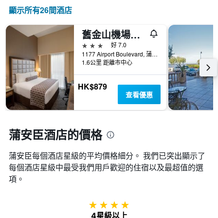
情
顯
級
顯示所有26間酒店
況。
示
分
此
過
類
圖
去
舊金山機場皇冠假日酒店
的
表
三
飯
3星級
好 7.0
有
天
店
1177 Airport Boulevard, 蒲安臣, CA, 美國
1
內
類
1.6公里 距離市中心
個
找
別。
X
到
此
軸，
HK$879
的
圖
顯
查看優惠
今
表
示
晚
具
距
房
有
離
間
1
預
蒲安臣酒店的價格
平
條
訂
均
Y
日
價
軸，
蒲安臣​每個酒店星級的平均價格細分。 我們已突出顯示了
期
格。
顯
每個酒店星級中最受我們用戶歡迎的住宿以及最超值的選
的
示
天
項。
過
數
去
此
三
圖
4星級
天
表
4星級以上