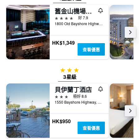
內
具
找
有
舊金山機場萬豪水岸酒店
到
1Y
4星級
好 7.9
的
軸，
1800 Old Bayshore Highway, 蒲安臣, CA, 美國
本
顯
週
示
末
房
房
HK$1,349
間
間
查看優惠
平
平
均
均
價
價
格
3星級
格。
3星級
貝伊蘭丁酒店
3星級
極好 8.6
1550 Bayshore Highway, 蒲安臣, CA, 美國
HK$950
查看優惠