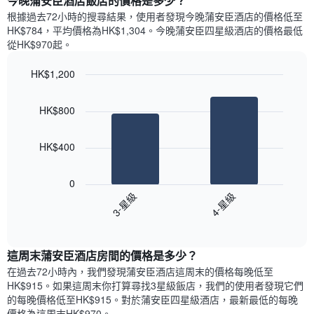
今晚蒲安臣酒店飯店的價格是多少？
有
示
1
根據過去72小時的搜尋結果，使用者發現今晚蒲安臣酒店的價格低至
每
條
HK$784，平均價格為HK$1,304​。今晚蒲安臣四星級酒店​的價格最低
週
X
從HK$970​起。
每
軸，
天
顯
HK$1,200
的
示
Bar
房
Chart
月
graphic.
chart
間
份
HK$800
with
平
此
2
均
bars.
圖
價
HK$400
表
格
具
以
此
有
下
0
圖
1
圖
3-星級
4-星級
表
條
表
具
End
Y
顯
of
有
軸，
示
interactive
1
顯
過
chart
條
這周末蒲安臣酒店​房間的價格是多少？
示
去
X
平
三
在過去72小時內，我們發現蒲安臣酒店​這周末的價格每晚低至
軸，
均
天
HK$915​。如果這周末你打算尋找3星級飯店，我們的使用者發現它們
顯
價
內
的每晚價格低至HK$915​。對於蒲安臣四星級酒店​，最新最低的每晚
示
格
依
價格為這周末HK$970​。