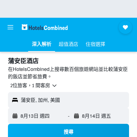
深入解析
超值酒店
住宿選擇
蒲安臣酒店
在HotelsCombined上搜尋數百個旅遊網站並比較蒲安臣
的飯店並節省旅費。
2位旅客，1 間客房
蒲安臣, 加州, 美國
8月13日 週四
-
8月14日 週五
搜尋