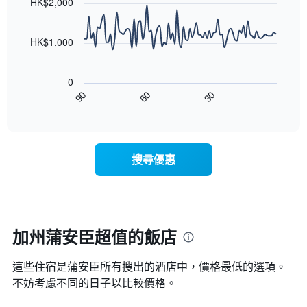
條
HK$2,000
等
90
X
彙
data
軸，
整
points.
顯
HK$1,000
的
示
雙
以
按
人
下
星
房
0
圖
級
平
90
60
30
表
End
分
均
of
顯
類
interactive
價
示
chart
的
格
隨
飯
此
著
店
搜尋優惠
圖
入
類
表
住
別。
具
日
此
有
期
圖
1
接
表
條
近，
加州蒲安臣超值的飯店
具
X
房
有
軸，
價
1
顯
這些住宿是蒲安臣所有搜出的酒店中，價格最低的選項。
的
條
示
變
不妨考慮不同的日子以比較價格。
Y
按
化
軸，
星