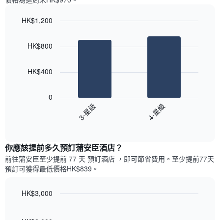
一
星
週
級
HK$1,200
中
評
的
Bar
Chart
等
graphic.
chart
各
彙
HK$800
with
天
整
2
此
的
bars.
圖
今
HK$400
表
晚
以
具
每
下
有
0
間
圖
1
3-星級
4-星級
客
表
條
房
End
顯
Y
of
平
示
interactive
軸，
均
過
chart
顯
價
你應該提前多久預訂蒲安臣酒店​？
去
示
格
三
前往蒲安臣​至少提前 77 天 預訂酒店 ，即可節省費用。至少提前77​天​
房
此
天
預訂可獲得最低價格HK$839​。
間
圖
內
的
表
依
平
具
HK$3,000
星
均
有
級
Line
Chart
價
1
graphic.
chart
評
格
with