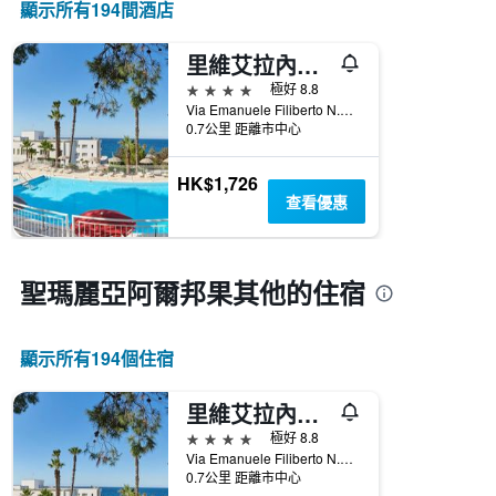
星
顯示所有194間酒店
房
級
平
分
均
里維艾拉內大酒店 - 納爾德奧
類
價
4星級
極好 8.8
的
格
Via Emanuele Filiberto N.172/174, 聖瑪麗亞阿爾邦果, 萊切, 義大利
飯
此
0.7公里 距離市中心
店
圖
類
表
別。
具
HK$1,726
此
有
查看優惠
圖
1
表
條
具
X
有
聖瑪麗亞阿爾邦果​其他的住宿
軸，
1
顯
條
示
Y
按
顯示所有194​個住宿
軸，
星
顯
級
示
里維艾拉內大酒店 - 納爾德奧
分
過
類
4星級
極好 8.8
去
的
Via Emanuele Filiberto N.172/174, 聖瑪麗亞阿爾邦果, 萊切, 義大利
三
飯
0.7公里 距離市中心
天
店