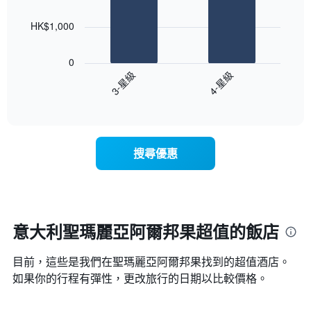
2
的
bars.
今
HK$1,000
晚
以
每
下
0
間
圖
3-星級
4-星級
客
表
房
End
顯
of
平
示
interactive
均
過
chart
價
去
格
三
搜尋優惠
此
天
圖
內
表
依
具
星
有
級
1
評
意大利聖瑪麗亞阿爾邦果超值的飯店
條
等
X
彙
目前，這些是我們在聖瑪麗亞阿爾邦果找到的超值酒店。
軸，
整
顯
如果你的行程有彈性，更改旅行的日期以比較價格。
的
示
雙
按
人