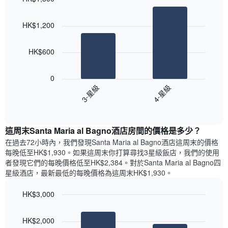
Bar
Chart
graphic.
chart
HK$1,200
with
2
bars.
HK$600
以
下
0
圖
3-星級
4-星級
表
End
顯
of
示
interactive
過
chart
這周末Santa Maria al Bagno酒店​房間的價格是多少？
去
三
在過去72小時內，我們發現Santa Maria al Bagno酒店​這周末的價格
天
每晚低至HK$1,930​。如果這周末你打算尋找3星級飯店，我們的使用
內
者發現它們的每晚價格低至HK$2,384​。對於Santa Maria al Bagno四
依
星級酒店​，最新最低的每晚價格為這周末HK$1,930​。
星
級
HK$3,000
評
Bar
Chart
等
graphic.
chart
彙
HK$2,000
with
整