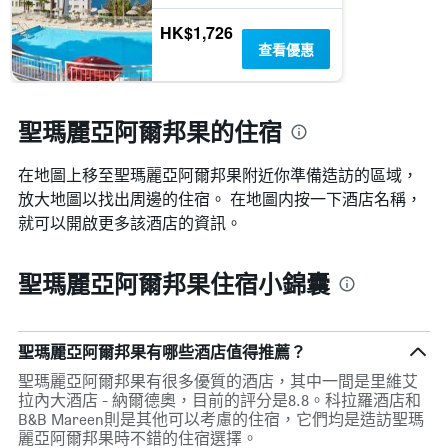
內
類
HK$1,726
找
別。
查看優惠
到
此
的
圖
今
表
晚
具
聖瑪麗亞阿爾邦果的住宿
房
有
間
1
平
條
在地圖上移至聖瑪麗亞阿爾邦果​​附近你準備造訪的區域，
均
Y
放大地圖以找出周邊的住宿。 在地圖内按一下酒店名稱，
價
軸，
就可以開啟更多該酒店的資訊。
格。
顯
示
過
聖瑪麗亞阿爾邦果住宿小錦囊
去
三
天
內
聖瑪麗亞阿爾邦果有哪些酒店值得推薦？
找
到
聖瑪麗亞阿爾邦果有很多優質的酒店，其中一間是里維艾
的
拉內大酒店 - 納爾德奧，目前的評分是8.8。科拉羅酒店和
本
B&B Mareen則是其他可以考慮的住宿，它們均是造訪聖瑪
週
麗亞阿爾邦果時不錯的住宿選擇。