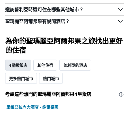
末
房
造訪普利亞​時還可住在哪些其他城市？
間
平
聖瑪麗亞阿爾邦果​有幾間酒店？
均
價
格。
為你的聖瑪麗亞阿爾邦果之旅找出更好
的住宿
4星級飯店
其他住宿
普利亞的酒店
更多熱門城市
熱門城市
考慮這些熱門的聖瑪麗亞阿爾邦果4星​飯店
里維艾拉內大酒店 - 納爾德奧