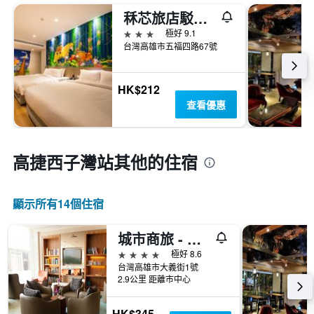
秝芯旅店駁二館
3星級
極好 9.1
台灣高雄市五福四路67號
HK$212
查看優惠
高捷西子灣站​其他的住宿
顯示所有14​個住宿
城市商旅 - 真愛館
4星級
極好 8.6
台灣高雄市大義街1號
2.9公里 距離市中心
HK$345