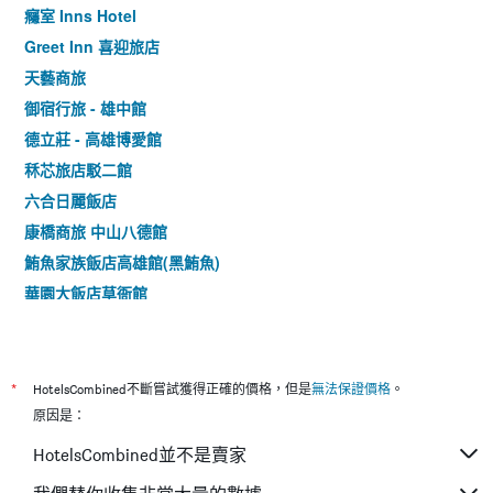
癮室 Inns Hotel
Greet Inn 喜迎旅店
天藝商旅
御宿行旅 - 雄中館
德立莊 - 高雄博愛館
秝芯旅店駁二館
六合日麗飯店
康橋商旅 中山八德館
鮪魚家族飯店高雄館(黑鮪魚)
華園大飯店草衙館
碧港良居商旅-站前館
康橋商旅 高雄站前館
帕鉑舍旅-高雄站前館
*
HotelsCombined不斷嘗試獲得正確的價格，但是
無法保證價格
。
帝豪飯店
原因是：
單人房住宿空間- 高雄站前館
HotelsCombined並不是賣家
雲端精緻旅館