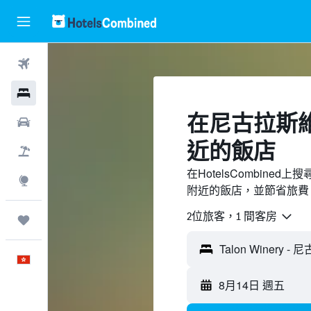
機票
酒店
​在尼古拉斯維爾
租車
近​的飯店
機票＋酒店
在HotelsCombined上
探索
附近的飯店，並節省旅費
2位旅客，1 間客房
我的旅程
中文
8月14日 週五