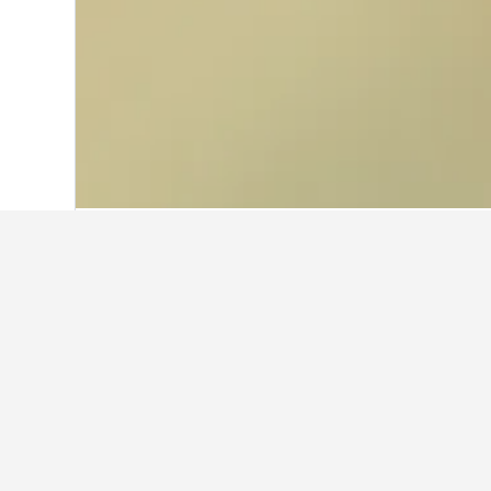
首頁
美國
1,006,974
肯塔基州
7,371
Talon Winer
西門町周邊有哪間酒店值得推薦？
台北凱達大飯店是西門町附近熱門的酒