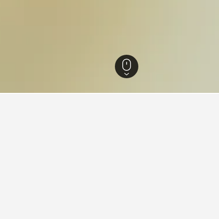
列克星敦
484
Talon Winery
y住宿小錦囊
店，有許多人推薦它；根據14,285篇評論，它的分數是8.6。