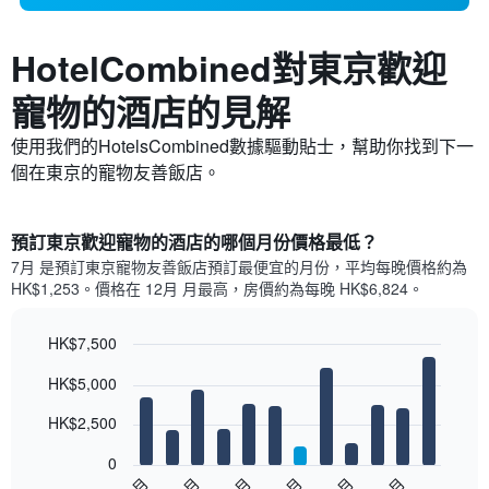
HotelCombined對東京​歡迎
寵物的酒店的見解
使用我們的HotelsCombined數據驅動貼士，幫助你找到下一
個在東京的寵物友善飯店。
預訂東京歡迎寵物的酒店的哪個月份價格最低？
7月 是預訂東京寵物友善飯店預訂最便宜的月份，平均每晚價格約為
HK$1,253。價格在 12月 月最高，房價約為每晚 HK$6,824。
HK$7,500
Bar
Chart
HK$5,000
graphic.
chart
with
12
HK$2,500
bars.
0
以
1月
3月
5月
7月
9月