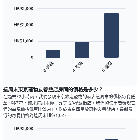
軸，
天
顯
HK$3,000
的
示
Bar
房
Chart
月
graphic.
chart
間
份
HK$2,000
with
平
此
3
均
bars.
圖
價
HK$1,000
表
格
具
以
此
有
下
0
圖
1
圖
3-星級
4-星級
5-星級
表
條
表
具
End
Y
顯
of
有
軸，
示
interactive
1
顯
過
chart
條
這周末東京寵物友善飯店​房間的價格是多少？
示
去
X
平
三
在過去72小時內，我們發現東京歡迎寵物的酒店​這周末的價格每晚低
軸，
均
天
至HK$777​。如果這周末你打算尋找3星級飯店，我們的使用者發現它
顯
價
內
們的每晚價格低至HK$641​。對於東京四星級寵物友善飯店​，最新最
示
格
依
低的每晚價格為這周末HK$1,027​。
一
星
週
級
HK$3,000
中
評
的
Bar
Chart
等
graphic.