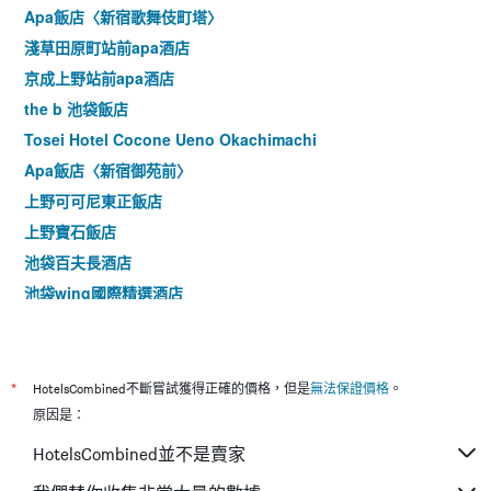
Apa飯店〈新宿歌舞伎町塔〉
淺草田原町站前apa酒店
京成上野站前apa酒店
the b 池袋飯店
Tosei Hotel Cocone Ueno Okachimachi
Apa飯店〈新宿御苑前〉
上野可可尼東正飯店
上野寶石飯店
池袋百夫長酒店
池袋wing國際精選酒店
Apa酒店〈山手大塚站塔〉
上野站北 APA 飯店
上野車站百夫長Spa酒店
*
HotelsCombined不斷嘗試獲得正確的價格，但是
無法保證價格
。
雷姆東京京橋飯店
原因是：
巢鴨站前apa酒店
HotelsCombined並不是賣家
上野御徒町wing國際精選酒店