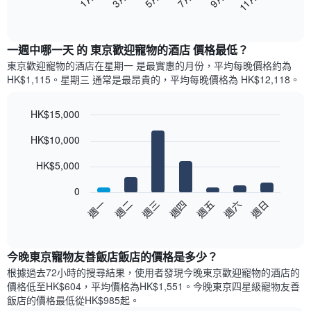
11月
下
End
of
圖
interactive
表
chart
顯
一週中哪一天 的 東京歡迎寵物的酒店 價格最低？
示
東京歡迎寵物的酒店​在星期一 是最實惠的月份，平均每晚價格約為
每
HK$1,115。星期三 通常是最昂貴的，平均每晚價格為 HK$12,118。
個
月
的
HK$15,000
房
Bar
Chart
HK$10,000
間
graphic.
chart
with
平
7
HK$5,000
均
bars.
價
0
格
以
週三
週四
週五
週六
週日
週一
週二
此
下
End
圖
of
圖
表
interactive
表
chart
具
顯
今晚東京寵物友善飯店飯店的價格是多少？
有
示
1
根據過去72小時的搜尋結果，使用者發現今晚東京歡迎寵物的酒店的
每
條
價格低至HK$604，平均價格為HK$1,551​。今晚東京四星級寵物友善
週
X
飯店​的價格最低從HK$985​起。
每