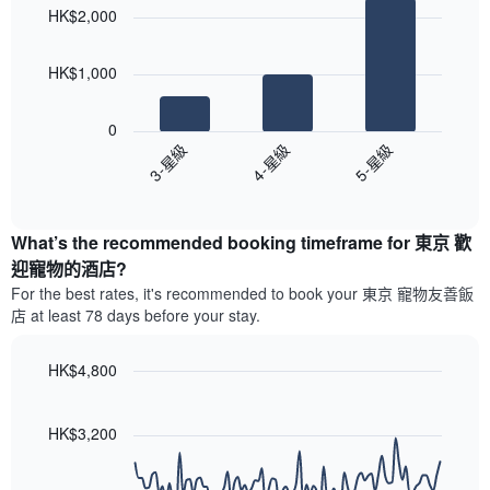
chart
各
彙
HK$2,000
with
天
整
3
此
的
bars.
圖
今
HK$1,000
表
晚
以
具
每
下
有
0
間
圖
1
3-星級
4-星級
5-星級
客
表
條
房
End
顯
Y
of
平
示
interactive
軸，
均
過
chart
顯
價
What’s the recommended booking timeframe for 東京 歡
去
示
格
三
迎寵物的酒店?
房
此
天
For the best rates, it's recommended to book your 東京 寵物友善飯
間
圖
內
的
店 at least 78 days before your stay.
表
依
平
具
星
均
有
級
HK$4,800
價
1
評
Line
格
Chart
條
等
graphic.
chart
X
彙
with
HK$3,200
軸，
90
整
data
顯
的
points.
示