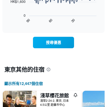
雙
HK$1,600
按
人
以
星
房
下
級
平
0
圖
分
均
90
60
30
表
End
類
價
of
顯
的
格
interactive
示
飯
chart
此
隨
店
圖
著
類
表
搜尋優惠
入
別。
具
住
此
有
日
圖
1
期
表
條
接
具
X
近，
有
東京​其他的住宿
軸，
房
1
顯
價
條
示
的
Y
按
顯示所有12,447​個住宿
變
軸，
星
化
顯
級
情
淺草櫻花旅館
示
分
況。
過
類
淺草2-24-2, 東京, 日本
此
去
的
4.5公里 距離市中心