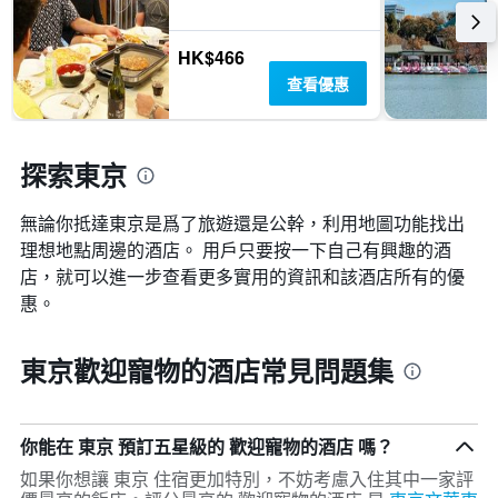
圖
三
飯
表
天
店
有
內
類
HK$466
1
找
別。
查看優惠
個
到
此
X
的
圖
軸，
今
表
顯
晚
具
探索東京
示
房
有
距
間
1
離
平
無論你抵達東京​是爲了旅遊還是公幹，利用地圖功能找出
條
預
均
Y
理想地點周邊的酒店。 用戶只要按一下自己有興趣的酒
訂
價
軸，
店，就可以進一步查看更多實用的資訊和該酒店所有的優
日
格。
顯
期
惠。
示
的
過
天
去
數
東京歡迎寵物的酒店常見問題集
三
此
天
圖
內
表
找
具
你能在 東京 預訂五星級的 歡迎寵物的酒店 嗎？
到
有
的
如果你想讓 東京 住宿更加特別，不妨考慮入住其中一家評
1Y
本