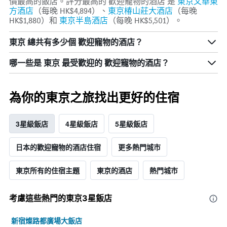
價最高的飯店。評分最高的 歡迎寵物的酒店 是
東京文華東
軸，
週
方酒店
（每晚 HK$4,894）、
東京椿山莊大酒店
（每晚
顯
末
HK$1,880）和
東京半島酒店
（每晚 HK$5,501）​。
示
房
房
間
東京 總共有多少個 歡迎寵物的酒店？
間
平
平
均
哪一些是 東京 最受歡迎的 歡迎寵物的酒店？
均
價
價
格。
格
為你的東京之旅找出更好的住宿
3星級飯店
4星級飯店
5星級飯店
日本​的​歡迎寵物的酒店住宿
更多熱門城市
東京所有的住宿主題
東京的酒店
熱門城市
考慮這些熱門的東京3星​飯店
新宿燦路都廣場大飯店