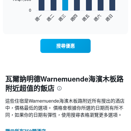
bars.
格
此
0
以
圖
週日
週四
週一
週五
週二
週六
週三
下
表
End
of
圖
具
interactive
表
有
chart
顯
1
示
條
搜尋優惠
每
X
週
軸，
每
顯
天
示
的
月
房
份
瓦爾訥明德Warnemuende海濱木板路
間
此
附近超值的飯店
平
圖
均
表
價
具
這些住宿是Warnemuende海濱木板路​附近所有搜出的酒店
格
有
中，價格最低的選項。 價格會根據你所選的日期而有所不
此
1
同，如果你的日期有彈性，使用搜尋表格瀏覽更多選項。
圖
條
表
Y
具
軸，