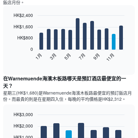
飯店月份。
HK$2,400
Bar
Chart
HK$1,600
graphic.
chart
with
12
HK$800
bars.
0
以
1月
3月
5月
7月
9月
11月
下
End
of
圖
interactive
表
chart
顯
在Warnemuende海濱木板路哪天是預訂酒店最便宜的一
示
天？
每
星期三(HK$1,680)是Warnemuende海濱木板路​最便宜的預訂飯店月
個
份。而最貴的則是在星期四​入住，每晚的平均價格是HK$2,312​​。
月
的
房
HK$3,000
間
Bar
Chart
平
HK$2,000
graphic.
chart
均
with
價
7
HK$1,000