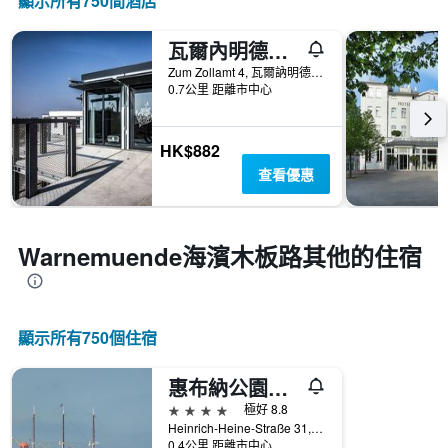
顯示所有750間酒店
有
顯
1
示
條
平
瓦爾內明德德克印青年旅舍
X
均
Zum Zollamt 4, 瓦爾訥明德, 梅克倫堡-前波美拉尼亞邦, 德國
軸，
價
0.7公里 距離市中心
顯
格
示
一
HK$882
週
中
查看優惠
的
各
天
此
Warnemuende海濱木板路​其他的住宿
圖
表
具
有
顯示所有750​個住宿
1
條
Y
惠布納公園酒店
軸，
4星級
極好 8.8
顯
Heinrich-Heine-Straße 31, 瓦爾訥明德, 梅克倫堡-前波美拉尼亞邦, 德國
示
0.4公里 距離市中心