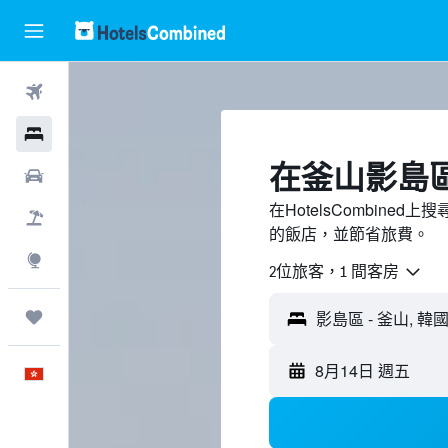
機票
酒店
​在釜山影島
租車
在HotelsCombin
機票＋酒店
的飯店，並節省旅費。
探索
2位旅客，1 間客房
我的旅程
8月14日 週五
中文