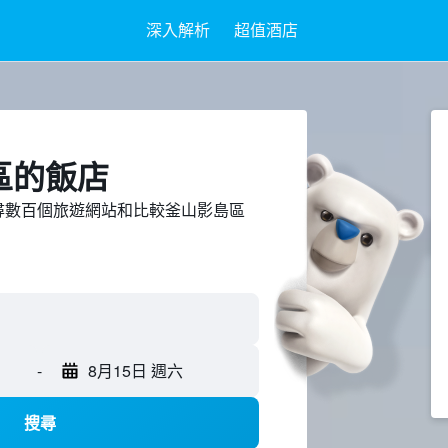
深入解析
超值酒店
區​的飯店
ed上搜尋數百個旅遊網站和比較釜山影島區
-
8月15日 週六
搜尋