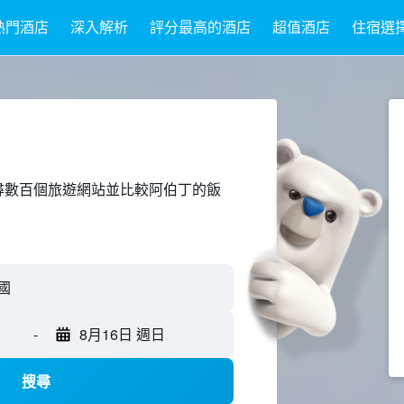
熱門酒店
深入解析
評分最高的酒店
超值酒店
住宿選
ed上搜尋數百個旅遊網站並比較阿伯丁的飯
-
8月16日 週日
搜尋