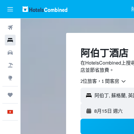
機票
酒店
阿伯丁酒店
租車
在HotelsCombin
機票＋酒店
店並節省旅費。
探索
2位旅客，1 間客房
我的旅程
8月15日 週六
中文