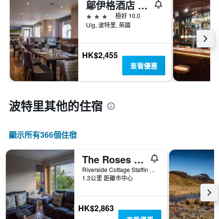
鄔伊格酒店 - 波特利
3星級
極好 10.0
Uig, 波特里, 英國
HK$2,455
查看優惠
波特里​其他的住宿
顯示所有366​個住宿
The Roses B&B
Riverside Cottage Staffin Road, 波特里, 英國
1.3公里 距離市中心
HK$2,863