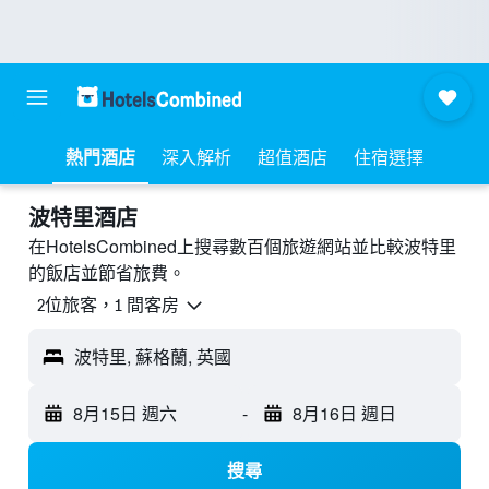
熱門酒店
深入解析
超值酒店
住宿選擇
波特里酒店
在HotelsCombined上搜尋數百個旅遊網站並比較波特里
的飯店並節省旅費。
2位旅客，1 間客房
波特里, 蘇格蘭, 英國
8月15日 週六
-
8月16日 週日
搜尋