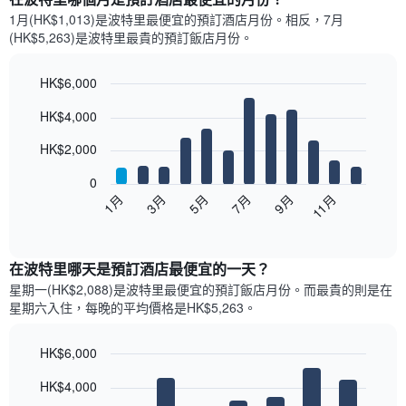
1月(HK$1,013)是波特里​最便宜的預訂酒店月份。​相反，7月
(HK$5,263)是波特里最貴的預訂飯店月份。
HK$6,000
Bar
Chart
HK$4,000
graphic.
chart
with
12
HK$2,000
bars.
0
以
1月
3月
5月
7月
9月
11月
下
End
of
圖
interactive
表
chart
顯
在波特里哪天是預訂酒店最便宜的一天？
示
星期一(HK$2,088)是波特里​最便宜的預訂飯店月份。而最貴的則是在
每
星期六​入住，每晚的平均價格是HK$5,263​​。
個
月
的
HK$6,000
房
Bar
Chart
HK$4,000
間
graphic.
chart
with
平