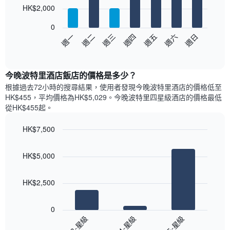
7
HK$2,000
均
bars.
價
0
格
以
週日
週四
週一
週五
週二
週六
週三
此
下
End
圖
of
圖
表
interactive
表
chart
具
顯
今晚波特里酒店飯店的價格是多少？
有
示
1
根據過去72小時的搜尋結果，使用者發現今晚波特里酒店的價格低至
每
條
HK$455，平均價格為HK$5,029​。今晚波特里四星級酒店​的價格最低
週
X
從HK$455​起。
每
軸，
天
顯
HK$7,500
的
示
Bar
房
Chart
月
graphic.
chart
間
份
HK$5,000
with
平
此
3
均
bars.
圖
價
HK$2,500
表
格
具
以
此
有
下
0
圖
1
圖
3-星級
4-星級
5-星級
表
條
表
具