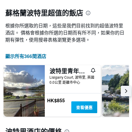
圖
1
接
表
條
近，
蘇格蘭波特里超值的飯店
具
X
房
有
軸，
價
1
顯
根據你所選取的日期，這些是我們目前找到的超值波特里​
的
條
示
變
酒店。 價格會根據你所選的日期而有所不同，如果你的日
Y
按
化
期有彈性，使用搜尋表格瀏覽更多選項。
軸，
星
情
顯
級
況。
示
分
此
顯示所有366間酒店
過
類
圖
去
的
表
三
飯
波特里青年旅舍
有
天
店
1
Lisigarry Court, 波特里, 英國
內
類
個
0.0公里 距離市中心
找
別。
X
到
此
軸，
的
圖
顯
HK$855
今
表
示
晚
查看優惠
具
距
房
有
離
間
1
預
平
條
訂
波特里酒店的價格
均
Y