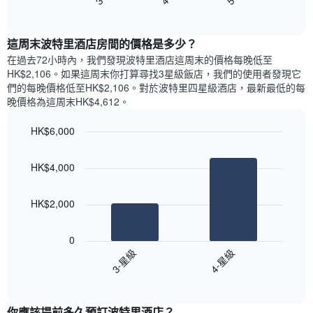
End
Y
顯
of
有
軸，
示
interactive
1
顯
過
chart
條
這周末波特里酒店​房間的價格是多少？
示
去
X
平
三
在過去72小時內，我們發現波特里酒店​這周末的價格每晚低至
軸，
均
天
HK$2,106​。如果這周末你打算尋找3星級飯店，我們的使用者發現它
顯
價
內
們的每晚價格低至HK$2,106​。對於波特里四星級酒店​，最新最低的每
示
格
依
晚價格為這周末HK$4,612​。
一
星
週
級
HK$6,000
中
評
的
Bar
Chart
等
graphic.
chart
各
彙
HK$4,000
with
天
整
2
此
的
bars.
圖
今
HK$2,000
表
晚
以
具
每
下
有
0
間
圖
1
3-星級
4-星級
客
表
條
房
End
顯
Y
of
平
示
interactive
軸，
均
過
chart
顯
價
你應該提前多久預訂波特里酒店​？
去