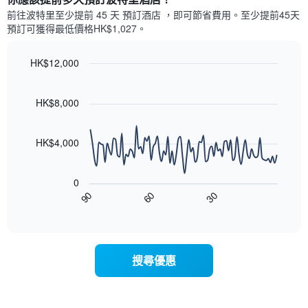
示
格
三
前往波特里​至少提前 45 天 預訂酒店 ，即可節省費用。至少提前45​天​
房
此
天
預訂可獲得最低價格HK$1,027​。
間
圖
內
的
表
依
平
具
HK$12,000
星
均
有
級
Line
Chart
價
1
graphic.
chart
評
格
條
with
HK$8,000
等
90
X
彙
data
軸，
整
points.
顯
HK$4,000
的
示
雙
以
按
人
下
星
房
0
圖
級
平
30
90
60
表
End
分
均
of
顯
類
interactive
價
示
chart
的
格
隨
飯
此
著
店
搜尋優惠
圖
入
類
表
住
別。
具
日
此
有
期