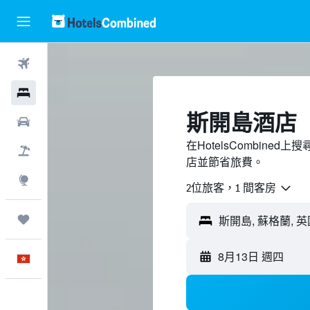
機票
酒店
斯開島酒店
租車
在HotelsCombin
機票＋酒店
店並節省旅費。
探索
2位旅客，1 間客房
我的旅程
8月13日 週四
中文