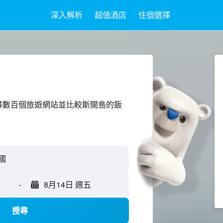
深入解析
超值酒店
住宿選擇
ed上搜尋數百個旅遊網站並比較斯開島的飯
-
8月14日 週五
搜尋