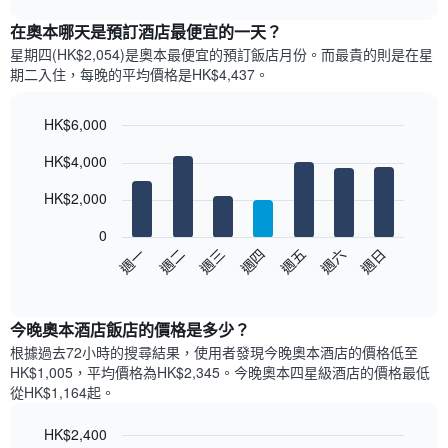
表
chart
顯
在奧本哪天是預訂酒店最便宜的一天？
示
星期四(HK$2,054)是奧本​最便宜的預訂飯店月份。而最貴的則是在星
每
期二​入住，每晚的平均價格是HK$4,437​​。
個
月
的
HK$6,000
房
Bar
Chart
HK$4,000
間
graphic.
chart
with
平
7
HK$2,000
均
bars.
價
0
格
以
週日
週四
週一
週五
週二
週六
週三
此
下
End
圖
of
圖
表
interactive
表
chart
具
顯
今晚奧本酒店飯店的價格是多少？
有
示
1
根據過去72小時的搜尋結果，使用者發現今晚奧本酒店的價格低至
每
條
HK$1,005，平均價格為HK$2,345​。今晚奧本四星級酒店​的價格最低
週
X
從HK$1,164​起。
每
軸，
天
顯
HK$2,400
的
示