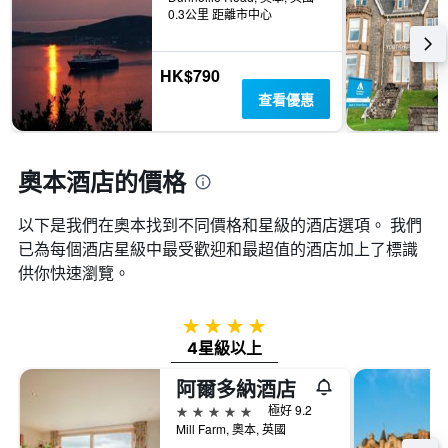
內
類
個
0.3公里 距離市中心
找
別。
X
到
此
軸，
的
圖
顯
HK$790
今
表
示
晚
查看優惠
具
距
房
有
離
間
1
預
平
條
訂
奧本酒店的價格
均
Y
日
價
軸，
期
格。
顯
以下是我們在奧本找到不同價格和星級的酒店選項。 我們
的
示
天
已為每個酒店星級中最受歡迎和最超值的酒店加上了標識
過
數
供你快速瀏覽。
去
此
三
圖
天
表
4星級
內
具
4星級以上
找
有
到
1Y
阿爾多納酒店
的
軸，
本
5星級
極好 9.2
顯
週
Mill Farm, 奧本, 英國
示
末