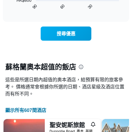
HK$600
圖
級
平
90
60
30
表
End
分
均
of
顯
類
interactive
價
示
chart
的
格
隨
飯
此
著
店
搜尋優惠
圖
入
類
表
住
別。
具
日
此
有
期
圖
1
接
表
條
近，
蘇格蘭奧本超值的飯店
具
X
房
有
軸，
價
1
顯
這些是所選日期內超值的奧本​酒店，給預算有限的旅客參
的
條
示
變
考。 價格通常會根據你所選的日期、酒店星級及酒店位置
Y
按
化
而有所不同。
軸，
星
情
顯
級
況。
示
分
此
顯示所有607間酒店
過
類
圖
去
的
表
三
飯
聖安妮斯旅館
有
天
店
1
Dunnollie Road, 奧本, 英國