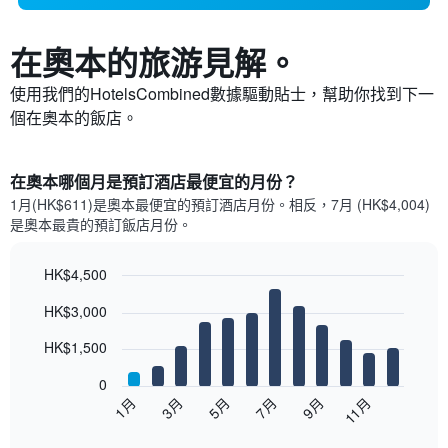
在奧本​的旅游見解。
使用我們的HotelsCombined數據驅動貼士，幫助你找到下一
個在奧本​的飯店。
在奧本哪個月是預訂酒店最便宜的月份？
1月(HK$611)是奧本​最便宜的預訂酒店月份。​相反，7月 (HK$4,004)
是奧本最貴的預訂飯店月份。
HK$4,500
Bar
Chart
HK$3,000
graphic.
chart
with
12
HK$1,500
bars.
0
以
1月
3月
5月
7月
9月
11月
下
End
of
圖
interactive