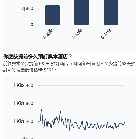
此
的
bars.
圖
今
HK$800
表
晚
以
具
每
下
有
0
間
圖
1
3-星級
4-星級
5-星級
客
表
條
房
End
顯
Y
of
平
示
interactive
軸，
均
過
chart
顯
價
你應該提前多久預訂奧本酒店​？
去
示
格
三
前往奧本​至少提前 58 天 預訂酒店 ，即可節省費用。至少提前58​天​預
房
此
天
訂可獲得最低價格HK$902​。
間
圖
內
的
表
依
平
具
HK$2,400
星
均
有
級
Line
Chart
價
1
graphic.
chart
評
格
條
with
HK$1,800
等
90
X
彙
data
軸，
整
points.
顯
HK$1,200
的
示
雙
以
按
人
下
星
房