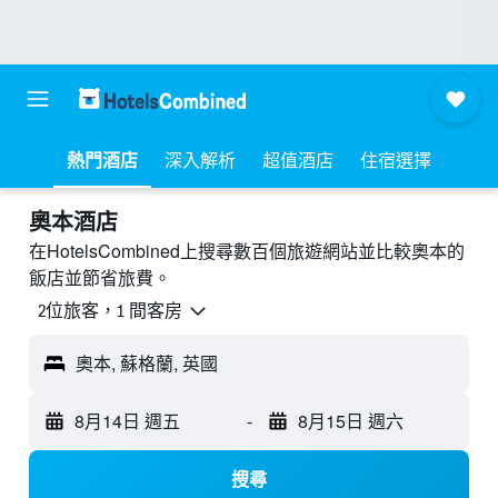
熱門酒店
深入解析
超值酒店
住宿選擇
奧本酒店
在HotelsCombined上搜尋數百個旅遊網站並比較奧本的
飯店並節省旅費。
2位旅客，1 間客房
奧本, 蘇格蘭, 英國
8月14日 週五
-
8月15日 週六
搜尋