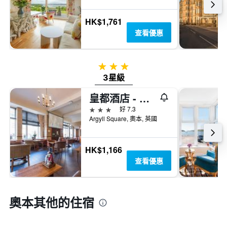
房
房
間
間
HK$1,761
平
平
均
查看優惠
均
價
價
格
格。
3星級
3星級
皇都酒店 - 奧班
3星級
好 7.3
Argyll Square, 奧本, 英國
HK$1,166
查看優惠
奧本​其他的住宿