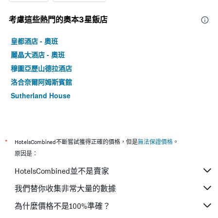
考慮這些熱門的奧本3星​飯店
皇都酒店 - 奧班
麗晶大酒店 - 奧班
穆圖亞歷山德拉酒店
洛合奈爾阿姆斯賓館
Sutherland House
*
HotelsCombined不斷嘗試獲得正確的價格，但是
無法保證價格
。
原因是：
HotelsCombined並不是賣家
我們替你收集非常大量的數據
為什麼價格不是100%準確？