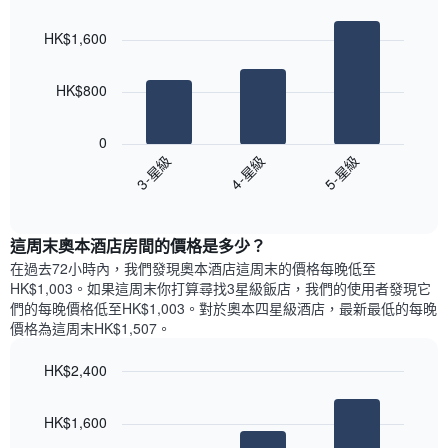
Bar
房
Chart
月
graphic.
chart
間
份
HK$1,600
with
平
此
3
均
bars.
圖
價
HK$800
表
格
具
以
此
有
下
0
圖
1
圖
3-星級
4-星級
5-星級
表
條
表
具
End
Y
顯
of
有
軸，
示
interactive
1
顯
過
chart
條
這周末奧本酒店​房間的價格是多少？
示
去
X
平
三
在過去72小時內，我們發現奧本酒店​這周末的價格每晚低至
軸，
均
天
HK$1,003​。如果這周末你打算尋找3星級飯店，我們的使用者發現它
顯
價
內
們的每晚價格低至HK$1,003​。對於奧本四星級酒店​，最新最低的每晚
示
格
依
價格為這周末HK$1,507​。
一
星
週
級
HK$2,400
中
評
的
Bar
Chart
等
graphic.
chart
各
彙
HK$1,600
with
天
整
3