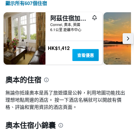
顯示所有607​個住宿
阿茲住宿加早餐旅館
Connel, 奧本, 英國
6.1公里 距離市中心
HK$1,412
查看優惠
奧本的住宿
無論你抵達奧本​是爲了旅遊還是公幹，利用地圖功能找出
理想地點周邊的酒店。 按一下酒店名稱就可以開啟有價
格、評論和實用資訊的酒店頁面。
奧本住宿小錦囊