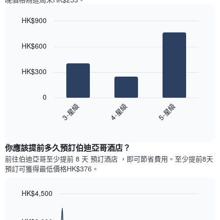
一
星
週
級
HK$900
中
評
的
Bar
Chart
等
graphic.
chart
各
彙
HK$600
with
天
整
3
此
的
bars.
圖
今
HK$300
表
晚
以
具
每
下
有
0
間
圖
1
3-星級
4-星級
5-星級
客
表
條
房
End
顯
Y
of
平
示
interactive
軸，
均
過
chart
顯
價
你應該提前多久預訂伯迪亞哥酒店​？
去
示
格
三
前往伯迪亞哥​至少提前 8 天 預訂酒店 ，即可節省費用。至少提前8​天​
房
此
天
預訂可獲得最低價格HK$376​。
間
圖
內
的
表
依
平
具
HK$4,500
星
均
有
級
Line
Chart
價
1
graphic.
chart
評
格
with