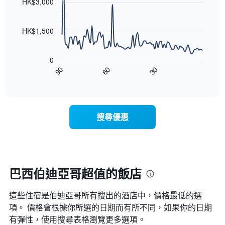
條
HK$3,000
等
90
X
彙
data
軸，
整
points.
顯
HK$1,500
的
示
雙
以
按
人
下
星
房
0
圖
級
平
90
60
30
表
End
分
均
of
顯
類
interactive
價
示
chart
的
格
隨
飯
此
著
店
搜尋優惠
圖
入
類
表
住
別。
具
日
此
有
期
圖
1
接
表
條
近，
巴西伯迪亞哥超值的飯店
具
X
房
有
軸，
價
1
顯
這些住宿是伯迪亞哥所有搜出的酒店中，價格最低的選
的
條
示
變
項。 價格會根據你所選的日期而有所不同，如果你的日期
Y
按
化
有彈性，使用搜尋表格瀏覽更多選項。
軸，
星