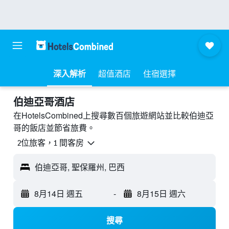
深入解析
超值酒店
住宿選擇
伯迪亞哥酒店
在HotelsCombined上搜尋數百個旅遊網站並比較伯迪亞
哥的飯店並節省旅費。
2位旅客，1 間客房
伯迪亞哥, 聖保羅州, 巴西
8月14日 週五
-
8月15日 週六
搜尋