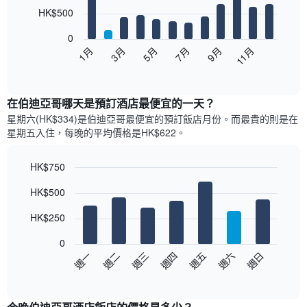
12
HK$500
bars.
0
以
1月
3月
5月
7月
9月
11月
下
End
of
圖
interactive
表
chart
顯
在伯迪亞哥哪天是預訂酒店最便宜的一天？
示
星期六(HK$334)是伯迪亞哥​最便宜的預訂飯店月份。而最貴的則是在
每
星期五​入住，每晚的平均價格是HK$622​​。
個
月
的
HK$750
房
Bar
Chart
HK$500
間
graphic.
chart
with
平
7
HK$250
均
bars.
價
0
格
以
週一
週二
週三
週四
週五
週六
週日
此
下
End
圖
of
圖
表
interactive
表
chart
具
顯