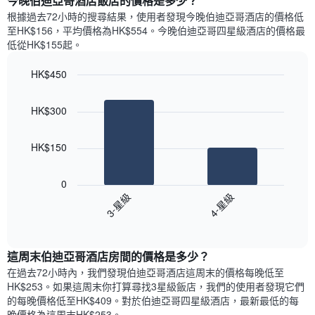
今晚伯迪亞哥酒店飯店的價格是多少？
有
示
1
根據過去72小時的搜尋結果，使用者發現今晚伯迪亞哥酒店的價格低
每
條
至HK$156，平均價格為HK$554​。今晚伯迪亞哥四星級酒店​的價格最
週
X
低從HK$155​起。
每
軸，
天
顯
HK$450
的
示
Bar
房
Chart
月
graphic.
chart
間
份
HK$300
with
平
此
2
均
bars.
圖
價
HK$150
表
格
具
以
此
有
下
0
圖
1
圖
3-星級
4-星級
表
條
表
具
End
Y
顯
of
有
軸，
示
interactive
1
顯
過
chart
條
這周末伯迪亞哥酒店​房間的價格是多少？
示
去
X
平
三
在過去72小時內，我們發現伯迪亞哥酒店​這周末的價格每晚低至
軸，
均
天
HK$253​。如果這周末你打算尋找3星級飯店，我們的使用者發現它們
顯
價
內
的每晚價格低至HK$409​。對於伯迪亞哥四星級酒店​，最新最低的每
示
格
依
晚價格為這周末HK$253​。