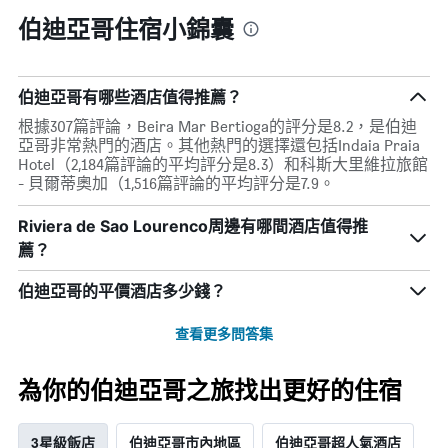
內
具
找
伯迪亞哥住宿小錦囊
有
到
1Y
的
軸，
本
顯
週
伯迪亞哥有哪些酒店值得推薦？
示
末
房
根據307篇評論，Beira Mar Bertioga的評分是8.2，是伯迪
房
間
亞哥非常熱門的酒店。其他熱門的選擇還包括Indaia Praia
間
平
Hotel（2,184篇評論的平均評分是8.3）和科斯大里維拉旅館
平
均
- 貝爾蒂奧加（1,516篇評論的平均評分是7.9。
均
價
價
格
Riviera de Sao Lourenco周邊有哪間酒店值得推
格。
薦？
伯迪亞哥的平價酒店多少錢？
查看更多問答集
為你的伯迪亞哥之旅找出更好的住宿
3星級飯店
伯迪亞哥市內地區
伯迪亞哥超人氣酒店