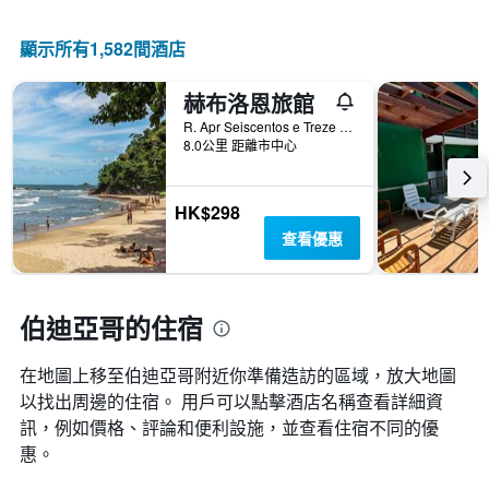
情
顯
級
況。
示
分
此
顯示所有1,582間酒店
過
類
圖
去
的
表
三
飯
赫布洛恩旅館
有
天
店
1
R. Apr Seiscentos e Treze 10, 貝爾蒂奧加, 巴西
內
類
個
8.0公里 距離市中心
找
別。
X
到
此
軸，
的
圖
顯
HK$298
今
表
示
晚
查看優惠
具
距
房
有
離
間
1
預
平
條
訂
伯迪亞哥的住宿
均
Y
日
價
軸，
期
格。
顯
在地圖上移至伯迪亞哥​​附近你準備造訪的區域，放大地圖
的
示
天
以找出周邊的住宿。 用戶可以點擊酒店名稱查看詳細資
過
數
訊，例如價格、評論和便利設施，並查看住宿不同的優
去
此
三
惠。
圖
天
表