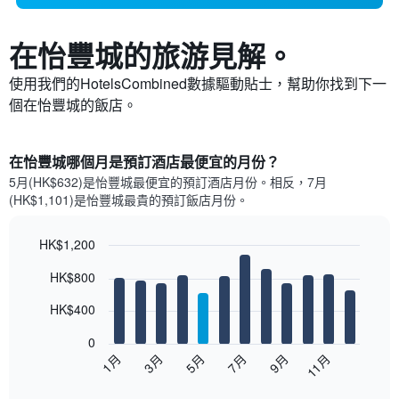
在怡豐城​的旅游見解。
使用我們的HotelsCombined數據驅動貼士，幫助你找到下一
個在怡豐城​的飯店。
在怡豐城哪個月是預訂酒店最便宜的月份？
5月(HK$632)是怡豐城​最便宜的預訂酒店月份。​相反，7月
(HK$1,101)是怡豐城最貴的預訂飯店月份。
HK$1,200
Bar
Chart
HK$800
graphic.
chart
with
12
HK$400
bars.
0
以
1月
3月
5月
7月
9月
11月
下
End
of
圖
interactive