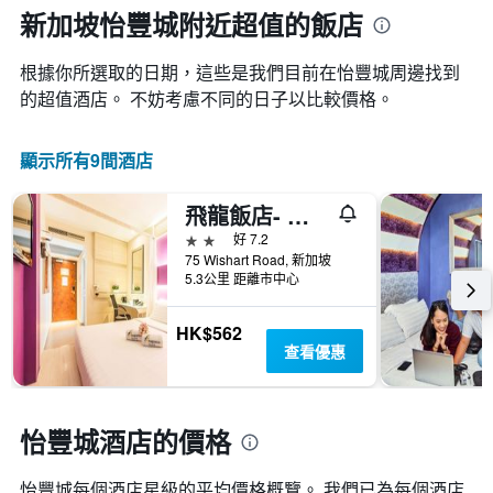
房
新加坡怡豐城附近超值的飯店
月
間
份
平
此
根據你所選取的日期，這些是我們目前在怡豐城​周邊找到
均
圖
價
的超值​酒店。 不妨考慮不同的日子以比較價格。
表
格
具
此
有
顯示所有9間酒店
圖
1
表
條
具
Y
飛龍飯店- 威寶
有
軸，
2星級
好 7.2
1
顯
75 Wishart Road, 新加坡
條
示
5.3公里 距離市中心
X
平
軸，
均
顯
HK$562
價
示
查看優惠
格
一
週
中
的
怡豐城酒店的價格
各
天
怡豐城​每個酒店星級的平均價格概覽。 我們已為每個酒店