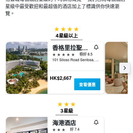
此
星級中最受歡迎和最超值的酒店加上了標識供你快速瀏
圖
表
覽。
具
有
1
4星級
條
4星級以上
Y
軸，
香格里拉聖淘沙度假酒店
顯
5星級
極好 8.5
示
101 Siloso Road Sentosa, 新加坡
房
間
的
HK$2,667
平
查看優惠
均
價
格
3星級
3星級
海港酒店
3星級
好 7.4