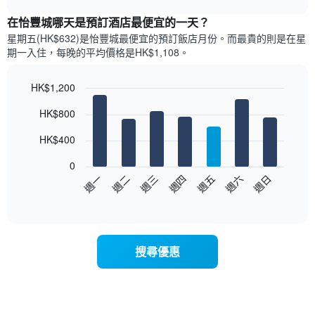
表
chart
顯
在怡豐城哪天是預訂酒店最便宜的一天？
示
星期五(HK$632)是怡豐城​最便宜的預訂飯店月份。而最貴的則是在星
每
期一​入住，每晚的平均價格是HK$1,108​​。
個
月
的
HK$1,200
房
Bar
Chart
HK$800
間
graphic.
chart
with
平
7
HK$400
均
bars.
價
0
格
以
週日
週四
週一
週五
週二
週六
週三
此
下
End
圖
of
圖
表
interactive
表
chart
具
顯
有
示
1
搜尋優惠
每
條
週
X
每
軸，
天
顯
的
示