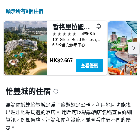
顯示所有9​個住宿
香格里拉聖淘沙度假酒店
5星級
極好 8.5
101 Siloso Road Sentosa, 新加坡
6.6公里 距離市中心
HK$2,667
查看優惠
怡豐城的住宿
無論你抵達怡豐城​是爲了旅遊還是公幹，利用地圖功能找
出理想地點周邊的酒店。 用戶可以點擊酒店名稱查看詳細
資訊，例如價格、評論和便利設施，並查看住宿不同的優
惠。