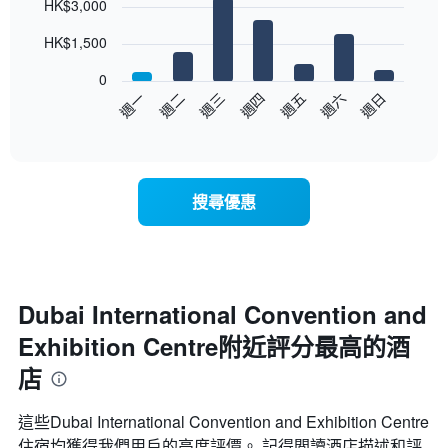
HK$3,000
graphic.
均
chart
with
價
7
HK$1,500
格
bars.
此
0
圖
以
週日
週四
週一
週五
週二
週六
週三
表
下
End
具
of
圖
有
interactive
表
chart
1
顯
條
示
X
搜尋優惠
每
軸，
週
顯
每
示
天
月
的
份
房
Dubai International Convention and
此
間
圖
Exhibition Centre附近評分最高的酒
平
表
均
具
店
價
有
格
1
此
這些Dubai International Convention and Exhibition Centre​
條
圖
住宿均獲得我們用戶的高度評價。 記得閲讀酒店描述和評
Y