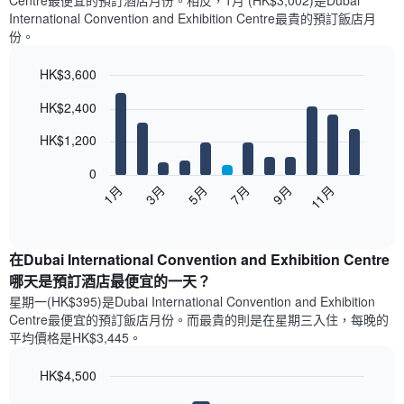
Centre​最便宜的預訂酒店月份。​相反，1月 (HK$3,002)是Dubai
International Convention and Exhibition Centre最貴的預訂飯店月
份。
HK$3,600
Bar
Chart
HK$2,400
graphic.
chart
with
12
HK$1,200
bars.
0
以
1月
3月
5月
7月
9月
11月
下
End
of
圖
interactive
表
chart
顯
在Dubai International Convention and Exhibition Centre
示
哪天是預訂酒店最便宜的一天？
每
星期一(HK$395)是Dubai International Convention and Exhibition
個
Centre​最便宜的預訂飯店月份。而最貴的則是在星期三​入住，每晚的
月
平均價格是HK$3,445​​。
的
房
HK$4,500
間
平
Bar
Chart