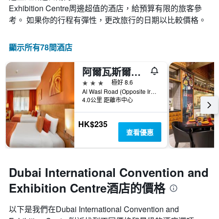
Exhibition Centre​周邊超值的​酒店，給預算有限的旅客參
顯
示
考。 如果你的行程有彈性，更改旅行的日期以比較價格。
房
間
的
顯示所有78間酒店
平
均
阿爾瓦斯爾奧酷瑞商務酒店
價
格
3星級
極好 8.6
Al Wasl Road (Opposite Iranian Hospital) P.O.Box 6237, 杜拜, 阿拉伯聯合大公國
4.0公里 距離市中心
HK$235
查看優惠
Dubai International Convention and
Exhibition Centre酒店的價格
以下是我們在Dubai International Convention and