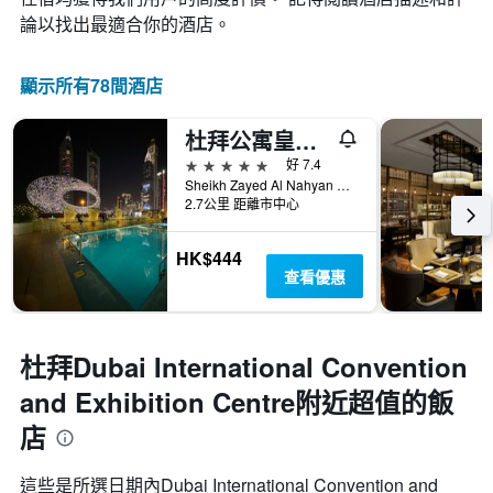
表
軸，
論以找出最適合你的酒店。
具
顯
有
示
1
平
顯示所有78間酒店
條
均
X
價
軸，
杜拜公寓皇冠假日飯店 - IHG 飯店
格
顯
5星級
好 7.4
示
Sheikh Zayed Al Nahyan Road, Dubai, 23215, 杜拜, 阿拉伯聯合大公國
一
2.7公里 距離市中心
週
中
HK$444
的
查看優惠
各
天
此
圖
杜拜Dubai International Convention
表
具
and Exhibition Centre附近超值的飯
有
1
店
條
Y
這些是所選日期內Dubai International Convention and
軸，