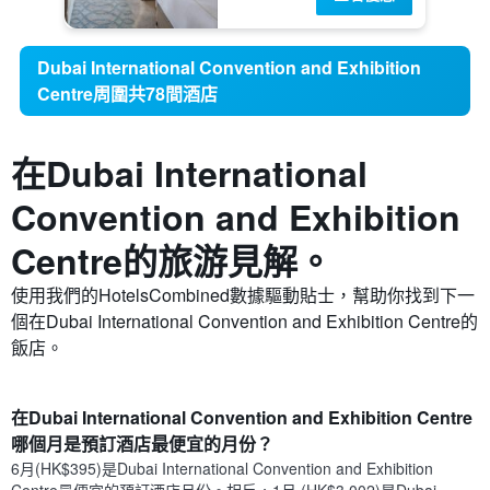
Dubai International Convention and Exhibition
Centre周圍共78間酒店
在Dubai International
Convention and Exhibition
Centre​的旅游見解。
使用我們的HotelsCombined數據驅動貼士，幫助你找到下一
個在Dubai International Convention and Exhibition Centre​的
飯店。
在Dubai International Convention and Exhibition Centre
哪個月是預訂酒店最便宜的月份？
6月(HK$395)是Dubai International Convention and Exhibition