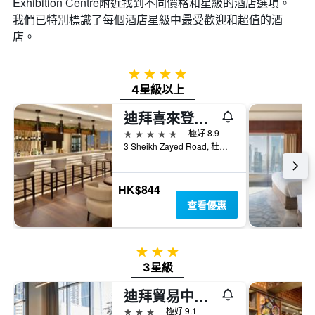
Exhibition Centre​附近找到不同價格和星級的酒店選項。
我們已特別標識了每個酒店星級中最受歡迎和超值的酒
店。
4星級
4星級以上
迪拜喜來登大酒店
5星級
極好 8.9
3 Sheikh Zayed Road, 杜拜, 阿拉伯聯合大公國
HK$844
查看優惠
3星級
3星級
迪拜貿易中心羅弗酒店
3星級
極好 9.1