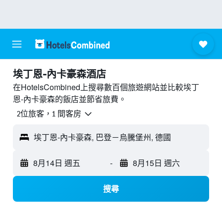
埃丁恩-內卡豪森酒店
在HotelsCombined上搜尋數百個旅遊網站並比較埃丁
恩-內卡豪森的飯店並節省旅費。
2位旅客，1 間客房
埃丁恩-內卡豪森, 巴登－烏騰堡州, 德國
8月14日 週五
-
8月15日 週六
搜尋