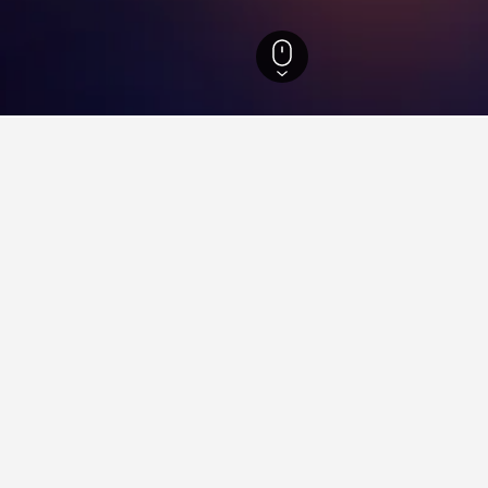
特雷芬
173
Gerlitzen
小錦囊
mbined的用戶大力推薦台北凱達大飯店，14,301篇評論給它8.6/1
站酒店值得推薦？