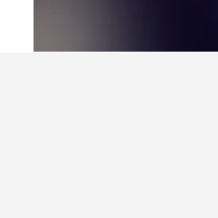
首頁
奧地利
72,667
克恩頓州
8,133
Gerlitzen住宿
西門町周邊有哪間酒店值得推薦？
要找靠近西門町的酒店，HotelsCo
哪一間鄰近Gerlitzen的上野車
博多車站附近有不錯的酒店嗎？