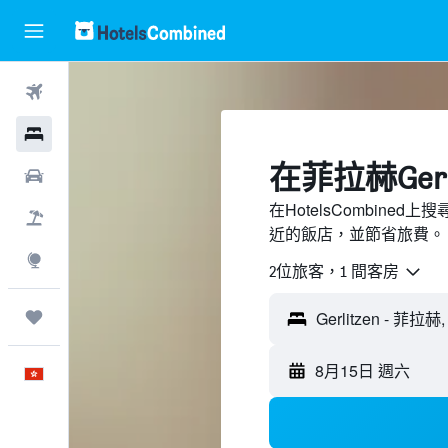
機票
酒店
​在菲拉赫Ger
租車
在HotelsCombined上
機票＋酒店
近的飯店，並節省旅費。
探索
2位旅客，1 間客房
我的旅程
8月15日 週六
中文