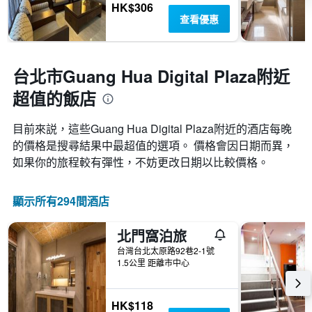
週
HK$306
中
查看優惠
的
各
天
此
台北市Guang Hua Digital Plaza附近
圖
超值的飯店
表
具
有
目前來説，這些Guang Hua Digital Plaza​附近的​酒店每晚
1
的價格是搜尋結果中最超值的選項。 價格會因日期而異，
條
如果你的旅程較有彈性，不妨更改日期以比較價格。
Y
軸，
顯
顯示所有294間酒店
示
房
間
北門窩泊旅
的
台灣台北太原路92巷2-1號
平
1.5公里 距離市中心
均
價
格
HK$118