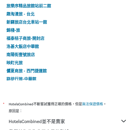
旅樂序精品旅館站前二館
趣淘漫旅 - 台北
新驛旅店台北車站一館
錦棧•旅
福泰桔子商旅-開封店
洛碁大飯店中華館
南陽街壹號旅店
映町光旅
儷夏商旅 - 西門捷運館
路徒行旅-中華館
日光拾玖
洛碁大飯店驛館
北投水美溫泉會館
*
HotelsCombined不斷嘗試獲得正確的價格，但是
無法保證價格
。
大師商旅
原因是：
享住旅店-台北火車站
HotelsCombined並不是賣家
漫步1948