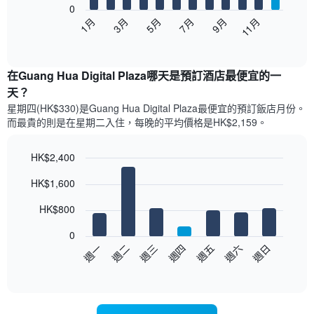
0
以
1月
3月
5月
7月
9月
11月
下
End
of
圖
interactive
表
chart
顯
在Guang Hua Digital Plaza哪天是預訂酒店最便宜的一
示
天？
每
星期四(HK$330)是Guang Hua Digital Plaza​最便宜的預訂飯店月份。
個
而最貴的則是在星期二​入住，每晚的平均價格是HK$2,159​​。
月
的
房
HK$2,400
間
Bar
Chart
平
HK$1,600
graphic.
chart
均
with
價
7
HK$800
bars.
格
此
0
以
圖
週日
週四
週一
週五
週二
週六
週三
下
表
End
of
圖
具
interactive
表
有
chart
顯
1
示
條