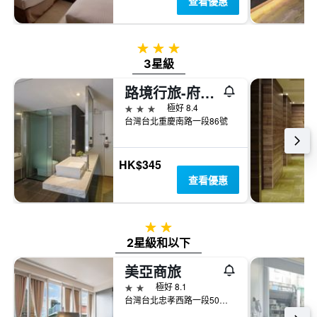
查看優惠
3星級
3星級
路境行旅-府前館
3星級
極好 8.4
台灣台北重慶南路一段86號
HK$345
查看優惠
2星級
2星級和以下
美亞商旅
2星級
極好 8.1
台灣台北忠孝西路一段50號5樓