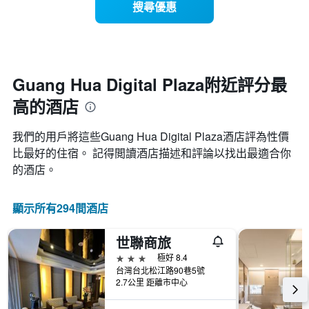
搜尋優惠
每
X
週
軸，
每
顯
天
示
的
月
房
份
Guang Hua Digital Plaza附近評分最
間
此
高的酒店
平
圖
均
表
價
具
我們的用戶將這些Guang Hua Digital Plaza酒店評為性價
格
有
比最好的住宿。 記得閲讀酒店描述和評論以找出最適合你
此
1
的酒店。
圖
條
表
Y
具
軸，
顯示所有294間酒店
有
顯
1
示
條
平
世聯商旅
X
均
3星級
極好 8.4
軸，
價
台灣台北松江路90巷5號
顯
格
2.7公里 距離市中心
示
一