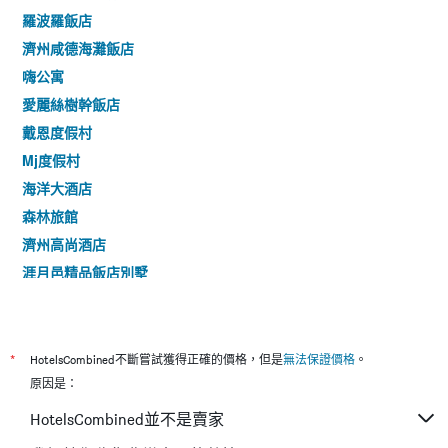
有
羅波羅飯店
1Y
濟州咸德海灘飯店
軸，
顯
嗨公寓
示
愛麗絲樹幹飯店
房
間
戴恩度假村
平
Mj度假村
均
海洋大酒店
價
格
森林旅館
濟州高尚酒店
涯月邑精品飯店別墅
大海住宿酒店
冠軍酒店
濟州奥克拉飯店
*
HotelsCombined不斷嘗試獲得正確的價格，但是
無法保證價格
。
藝術Spa＆普爾維拉酒店
原因是：
拉昂度假村酒店
HotelsCombined並不是賣家
Wave Jeju Hotel & Resort