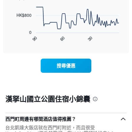
90
data
points.
HK$800
以
下
0
圖
90
60
30
表
End
of
顯
interactive
示
chart
隨
著
搜尋優惠
入
住
日
期
接
近，
漢拏山國立公園住宿小錦囊
房
價
的
變
西門町周邊有哪間酒店值得推薦？
化
台北凱達大飯店就在西門町附近，而且很受
情