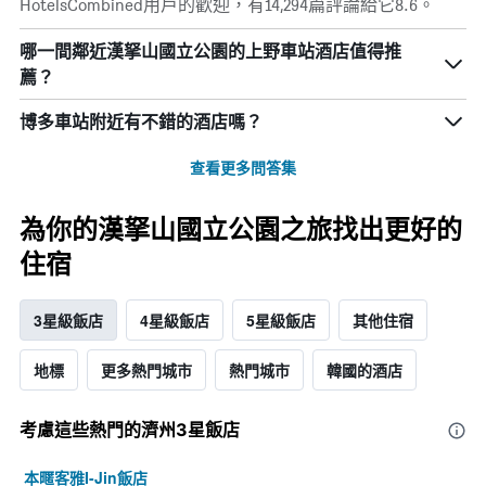
HotelsCombined用戶的歡迎，有14,294篇評論給它8.6。
況。
此
哪一間鄰近漢拏山國立公園的上野車站酒店值得推
圖
表
薦？
有
1
博多車站附近有不錯的酒店嗎？
個
X
查看更多問答集
軸，
顯
示
為你的漢拏山國立公園之旅找出更好的
距
離
住宿
預
訂
日
3星級飯店
4星級飯店
5星級飯店
其他住宿
期
的
地標
更多熱門城市
熱門城市
韓國的酒店
天
數
此
考慮這些熱門的濟州3星​飯店
圖
表
本暱客雅I-Jin飯店
具