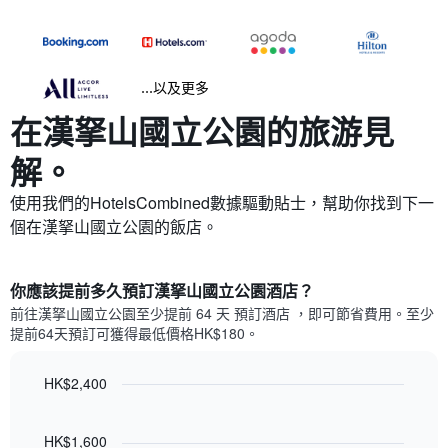
...以及更多
在漢拏山國立公園​的旅游見
解。
使用我們的HotelsCombined數據驅動貼士，幫助你找到下一
個在漢拏山國立公園​的飯店。
你應該提前多久預訂漢拏山國立公園酒店​？
前往漢拏山國立公園​至少提前 64 天 預訂酒店 ，即可節省費用。至少
提前64​天​預訂可獲得最低價格HK$180​。
HK$2,400
Line
Chart
graphic.
chart
with
HK$1,600