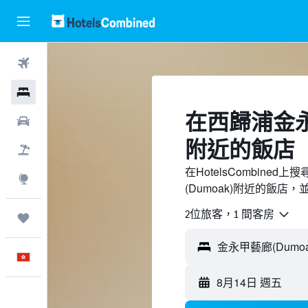
機票
酒店
​在西歸浦金永
租車
附近​的飯店
機票＋酒店
在HotelsCombin
探索
(Dumoak)附近的飯店
2位旅客，1 間客房
我的旅程
中文
8月14日 週五