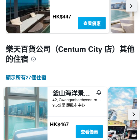
HK$447
查看優惠
樂天百貨公司（Centum City 店）​其他
的住宿
顯示所有27​個住宿
釜山海洋景酒店
42, Gwanganhaebyeon-ro 278beon-gil, 釜山, 韓國
9.5公里 距離市中心
HK$467
查看優惠