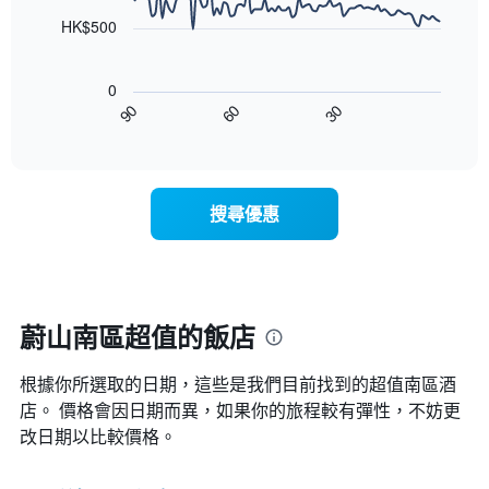
軸，
整
points.
顯
HK$500
的
示
雙
以
按
人
下
星
房
0
圖
級
平
90
60
30
表
End
分
均
of
顯
類
interactive
價
示
chart
的
格
隨
飯
此
著
店
搜尋優惠
圖
入
類
表
住
別。
具
日
此
有
期
圖
1
接
表
條
近，
蔚山南區超值的飯店
具
X
房
有
軸，
價
1
顯
根據你所選取的日期，這些是我們目前找到的超值南區​酒
的
條
示
變
店。 價格會因日期而異，如果你的旅程較有彈性，不妨更
Y
按
化
改日期以比較價格。
軸，
星
情
顯
級
況。
示
分