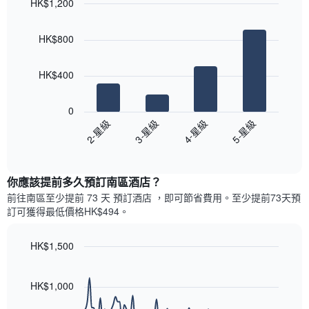
HK$1,200
中
評
的
Bar
Chart
等
graphic.
chart
各
彙
HK$800
with
天
整
4
此
的
bars.
圖
今
HK$400
表
晚
以
具
每
下
有
0
間
圖
1
2-星級
3-星級
4-星級
5-星級
客
表
條
房
End
顯
Y
of
平
示
interactive
軸，
均
過
chart
顯
價
你應該提前多久預訂南區酒店​？
去
示
格
三
前往南區​至少提前 73 天 預訂酒店 ，即可節省費用。至少提前73​天​預
房
此
天
訂可獲得最低價格HK$494​。
間
圖
內
的
表
依
平
具
HK$1,500
星
均
有
級
Line
Chart
價
1
graphic.
chart
評
格
條
with
HK$1,000
等
90
X
彙
data