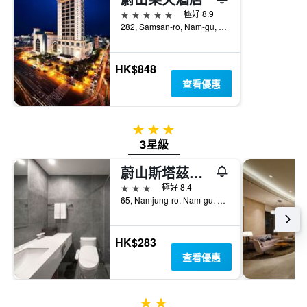
到
1Y
5星級
極好 8.9
的
軸，
282, Samsan-ro, Nam-gu, 蔚山, 韓國
本
顯
週
示
末
房
房
HK$848
間
間
查看優惠
平
平
均
均
價
價
格
3星級
格。
3星級
蔚山斯塔茲酒店
3星級
極好 8.4
65, Namjung-ro, Nam-gu, 蔚山, 韓國
HK$283
查看優惠
2星級