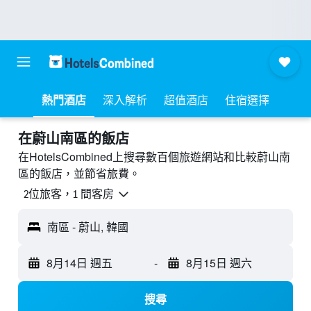
熱門酒店
深入解析
超值酒店
住宿選擇
​在蔚山南區​的飯店
在HotelsCombined上搜尋數百個旅遊網站和比較蔚山南
區的飯店，並節省旅費。
2位旅客，1 間客房
南區 - 蔚山, 韓國
8月14日 週五
-
8月15日 週六
搜尋