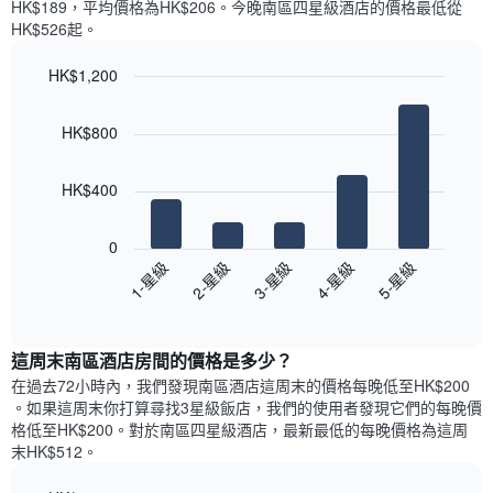
條
HK$189，平均價格為HK$206​。今晚南區四星級酒店​的價格最低從
週
X
HK$526​起。
每
軸，
天
顯
HK$1,200
的
示
Bar
房
Chart
月
graphic.
chart
間
份
HK$800
with
平
此
5
均
bars.
圖
價
HK$400
表
格
具
以
此
有
下
0
圖
1
圖
3-星級
5-星級
2-星級
4-星級
1-星級
表
條
表
具
End
Y
顯
of
有
軸，
示
interactive
1
顯
過
chart
條
這周末南區酒店​房間的價格是多少？
示
去
X
平
三
在過去72小時內，我們發現南區酒店​這周末的價格每晚低至HK$200​
軸，
均
天
。如果這周末你打算尋找3星級飯店，我們的使用者發現它們的每晚價
顯
價
內
格低至HK$200​。對於南區四星級酒店​，最新最低的每晚價格為這周
示
格
依
末HK$512​。
一
星
週
級