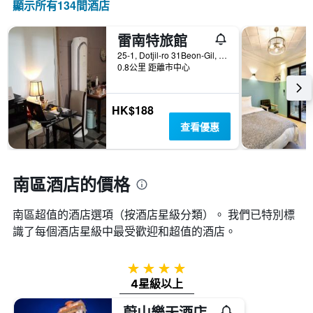
此
顯示所有134間酒店
過
類
圖
去
的
表
三
飯
雷南特旅館
有
天
店
1
25-1, Dotjil-ro 31Beon-Gil, Nam-gu, 蔚山, 韓國
內
類
個
0.8公里 距離市中心
找
別。
X
到
此
軸，
的
圖
顯
HK$188
今
表
示
晚
查看優惠
具
距
房
有
離
間
1
預
平
條
訂
南區酒店的價格
均
Y
日
價
軸，
期
格。
顯
南區超值的酒店選項（按酒店星級分類）。 我們已特別標
的
示
天
識了每個酒店星級中最受歡迎和超值的酒店。
過
數
去
此
三
圖
4星級
天
表
4星級以上
內
具
找
有
蔚山樂天酒店