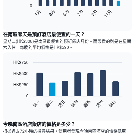
0
以
1月
3月
5月
7月
9月
11月
下
End
of
圖
interactive
表
chart
顯
在南區哪天是預訂酒店最便宜的一天？
示
星期二(HK$308)是南區​最便宜的預訂飯店月份。而最貴的則是在星期
每
六​入住，每晚的平均價格是HK$590​​。
個
月
的
HK$750
房
Bar
Chart
HK$500
間
graphic.
chart
with
平
7
HK$250
均
bars.
價
0
格
以
週一
週二
週三
週四
週五
週六
週日
此
下
End
圖
of
圖
表
interactive
表
chart
具
顯
今晚南區酒店飯店的價格是多少？
有
示
1
根據過去72小時的搜尋結果，使用者發現今晚南區酒店的價格低至
每