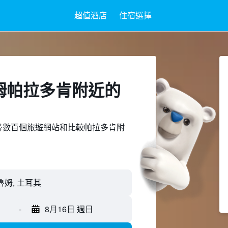
超值酒店
住宿選擇
姆帕拉多肯附近​的
ed上搜尋數百個旅遊網站和比較帕拉多肯附
-
8月16日 週日