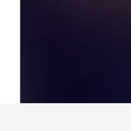
首頁
土耳其
42,379
安納托利亞東部地