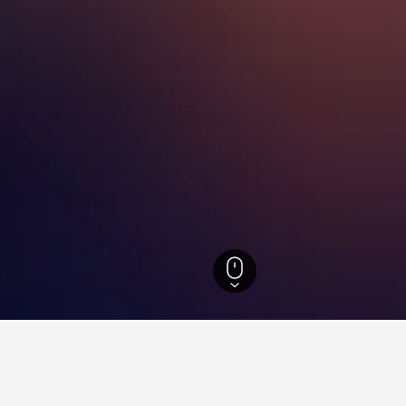
區
651
埃爾祖魯姆省
71
帕拉多肯