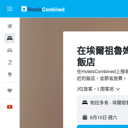
機票
酒店
​在埃爾祖魯
租車
飯店
機票＋酒店
在HotelsCombin
探索
近的飯店，並節省旅費。
2位旅客，1 間客房
我的旅程
中文
8月15日 週六