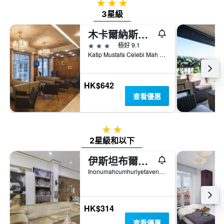
3星級
3星級
木卡爾納斯塔克西姆飯店
3星級
極好 9.1
Katip Mustafa Celebi Mah Ipek Sk Taksim Be, 6, 伊斯坦堡, 土耳其
HK$642
查看優惠
2星級
2星級和以下
伊斯坦布爾塔克西姆綠屋旅館
Inonumahcumhuriyetavenuepaparoncallistreetno15Elma, 伊斯坦堡, 土耳其
HK$314
查看優惠