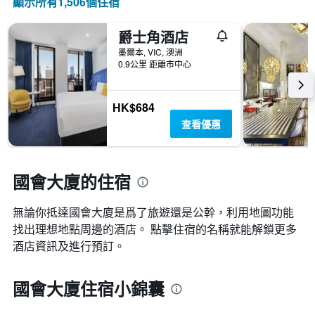
顯示所有1,506​個住宿
爵士角酒店
墨爾本, VIC, 澳洲
0.9公里 距離市中心
HK$684
查看優惠
國會大廈的住宿
無論你抵達國會大廈​是爲了旅遊還是公幹，利用地圖功能
找出理想地點周邊的酒店。 點擊住宿的名稱就能解鎖更多
酒店資訊及進行預訂。
國會大廈住宿小錦囊