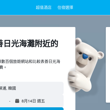
超值酒店
住宿選擇
善日光海灘附近​的
ed上搜尋數百個旅遊網站和比較表善日光海
費。
歸浦, 韓國
-
8月14日 週五