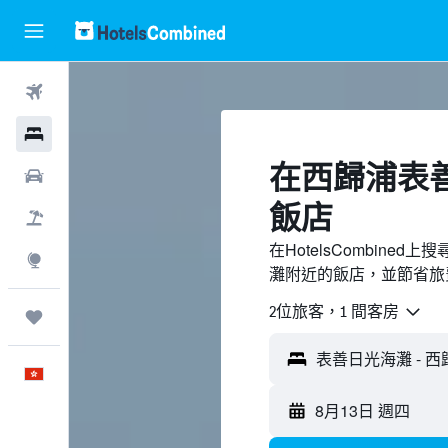
機票
酒店
​在西歸浦表
租車
飯店
機票＋酒店
在HotelsCombin
探索
灘附近的飯店，並節省旅
2位旅客，1 間客房
我的旅程
表善日光海灘 - 西
中文
8月13日 週四