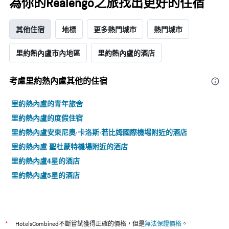
為你的Realengo之旅找出更好的住宿
的
各
天
其他住宿
地標
更多熱門城市
熱門城市
此
圖
里約熱內盧市內地區
里約熱內盧的酒店
表
具
有
考慮里約熱內盧​其他的住宿
1
條
里約熱內盧的青年旅舍
Y
軸，
里約熱內盧的度假住宿
顯
里約熱內盧安東尼奧·卡洛斯·若比姆國際機場附近的酒店
示
房
里約熱內盧 聖杜蒙特機場附近的酒店
間
里約熱內盧4星的酒店
的
平
里約熱內盧5星的酒店
均
價
格
*
HotelsCombined不斷嘗試獲得正確的價格，但是
無法保證價格
。