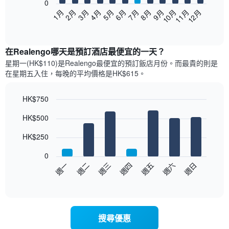
0
以
1月
2月
3月
4月
5月
6月
7月
8月
9月
10月
11月
12月
下
End
of
圖
interactive
表
chart
顯
在Realengo哪天是預訂酒店最便宜的一天？
示
星期一(HK$110)是Realengo​最便宜的預訂飯店月份。而最貴的則是
每
在星期五​入住，每晚的平均價格是HK$615​​。
個
月
的
HK$750
房
Bar
Chart
HK$500
間
graphic.
chart
with
平
7
HK$250
均
bars.
價
0
格
以
週一
週二
週三
週四
週五
週六
週日
此
下
End
圖
of
圖
表
interactive
表
chart
具
顯
有
示
1
搜尋優惠
每
條