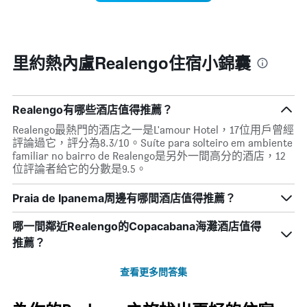
週
X
每
軸，
天
顯
的
示
房
里約熱內盧Realengo住宿小錦囊
月
間
份
平
此
均
圖
價
Realengo有哪些酒店值得推薦？
表
格
具
Realengo最熱門的酒店之一是L'amour Hotel，17位用戶曾經
此
有
評論過它，評分為8.3/10。Suíte para solteiro em ambiente
圖
1
familiar no bairro de Realengo是另外一間高分的酒店，12
表
條
位評論者給它的分數是9.5。
具
Y
有
軸，
Praia de Ipanema周邊有哪間酒店值得推薦？
1
顯
條
示
X
哪一間鄰近Realengo的Copacabana海灘酒店值得
平
軸，
均
推薦？
顯
價
示
格
查看更多問答集
一
週
中