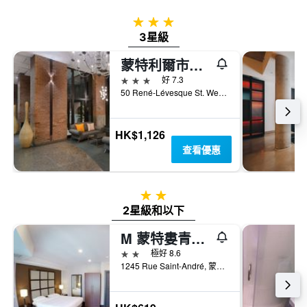
3星級
3星級
蒙特利爾市中心旅客之家酒店
3星級
好 7.3
50 René-Lévesque St. West, 蒙特婁, QC, 加拿大
HK$1,126
查看優惠
2星級
2星級和以下
M 蒙特婁青年旅館
2星級
極好 8.6
1245 Rue Saint-André, 蒙特婁, QC, 加拿大