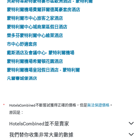
貝斯特韋斯特蒙特婁市區歐洲酒店 - 蒙特利爾
蒙特利爾機場費爾菲爾德萬豪套房酒店
蒙特利爾市中心旅客之家酒店
蒙特利爾中心城商業區假日酒店
樂多芬蒙特利爾中心維萊酒店
市中心舒適套房
戴斯酒店及會議中心- 蒙特利爾機場
蒙特利爾機場希爾頓花園酒店
蒙特利爾機場皇冠假日酒店 - 蒙特利爾
凡爾賽城堡酒店
羅貝瓦爾酒店
多瓦爾品質酒店
蒙特利爾中心科洛姆酒店
*
HotelsCombined不斷嘗試獲得正確的價格，但是
無法保證價格
。
菲利普斯樂廣場及套房酒店
原因是：
蒙特利爾廣場華美達酒店
HotelsCombined並不是賣家
拉貝爾套房酒店
我們替你收集非常大量的數據