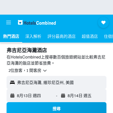
熱門酒店
深入解析
評分最高的酒店
超值酒店
住宿
弗吉尼亞海灘酒店
在HotelsCombined上搜尋數百個旅遊網站並比較弗吉尼
亞海灘的飯店並節省旅費。
2位旅客，1 間客房
弗吉尼亞海灘, 維珍尼亞州, 美國
8月13日 週四
-
8月14日 週五
搜尋