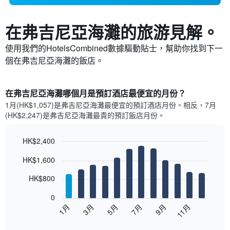
在弗吉尼亞海灘​的旅游見解。
使用我們的HotelsCombined數據驅動貼士，幫助你找到下一
個在弗吉尼亞海灘​的飯店。
在弗吉尼亞海灘哪個月是預訂酒店最便宜的月份？
1月(HK$1,057)是弗吉尼亞海灘​最便宜的預訂酒店月份。​相反，7月
(HK$2,247)是弗吉尼亞海灘最貴的預訂飯店月份。
HK$2,400
Bar
Chart
HK$1,600
graphic.
chart
with
12
HK$800
bars.
0
以
1月
3月
5月
7月
9月
11月
下
End
of
圖
interactive