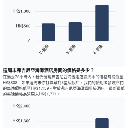
Bar
房
Chart
月
graphic.
chart
間
份
HK$1,000
with
平
此
3
均
bars.
圖
價
HK$500
表
格
具
以
此
有
下
0
圖
1
圖
2-星級
3-星級
4-星級
表
條
表
具
End
Y
顯
of
有
軸，
示
interactive
1
顯
過
chart
條
這周末弗吉尼亞海灘酒店​房間的價格是多少？
示
去
X
平
三
在過去72小時內，我們發現弗吉尼亞海灘酒店​這周末的價格每晚低至
軸，
均
天
HK$808​。如果這周末你打算尋找3星級飯店，我們的使用者發現它們
顯
價
內
的每晚價格低至HK$1,159​。對於弗吉尼亞海灘四星級酒店​，最新最低
示
格
依
的每晚價格為這周末HK$1,771​。
一
星
週
級
HK$2,400
中
評
的
Bar
Chart
等
graphic.
chart
各
彙
HK$1,600
with
天
整
3