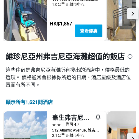
內
類
個
1.0公里 距離市中心
找
別。
X
到
此
軸，
的
圖
顯
HK$1,857
今
表
示
晚
查看優惠
具
距
房
有
離
間
1
預
平
條
訂
維珍尼亞州弗吉尼亞海灘超值的飯店
均
Y
日
價
軸，
期
格。
顯
這些住宿是弗吉尼亞海灘所有搜出的酒店中，價格最低的
的
示
天
選項。 價格通常會根據你所選的日期、酒店星級及酒店位
過
數
置而有所不同。
去
此
三
圖
天
表
顯示所有1,621間酒店
內
具
找
有
到
豪生弗吉尼亞海灘酒店
1Y
的
軸，
2星級
尚可 4.7
本
顯
512 Atlantic Avenue, 維吉尼亞海灘, VA, 美國
週
示
2.1公里 距離市中心
末