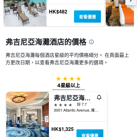
房
房
間
間
HK$482
平
平
查看優惠
均
均
價
價
格
格。
弗吉尼亞海灘酒店的價格
弗吉尼亞海灘​每個酒店星級的平均價格細分。 在頁面最上
方更改日期，以查看弗吉尼亞海灘​更多的選項。
4星級
4星級以上
弗吉尼亞海灘海濱希爾頓酒店
4星級
好 7.7
3001 Atlantic Avenue, 維吉尼亞海灘, VA, 美國
HK$1,325
查看優惠