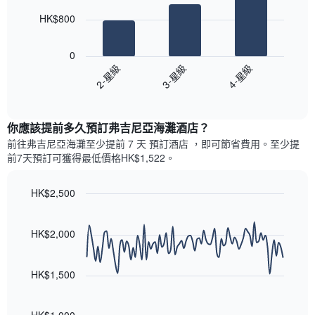
此
的
bars.
圖
今
HK$800
表
晚
以
具
每
下
有
0
間
圖
1
2-星級
3-星級
4-星級
客
表
條
房
End
顯
Y
of
平
示
interactive
軸，
均
過
chart
顯
價
你應該提前多久預訂弗吉尼亞海灘酒店​？
去
示
格
三
前往弗吉尼亞海灘​至少提前 7 天 預訂酒店 ，即可節省費用。至少提
房
此
天
前7​天​預訂可獲得最低價格HK$1,522​。
間
圖
內
的
表
依
平
具
HK$2,500
星
均
有
級
Line
Chart
價
1
graphic.
chart
評
格
條
with
HK$2,000
等
90
X
彙
data
軸，
整
points.
顯
HK$1,500
的
示
雙
以
按
人
下
星
房