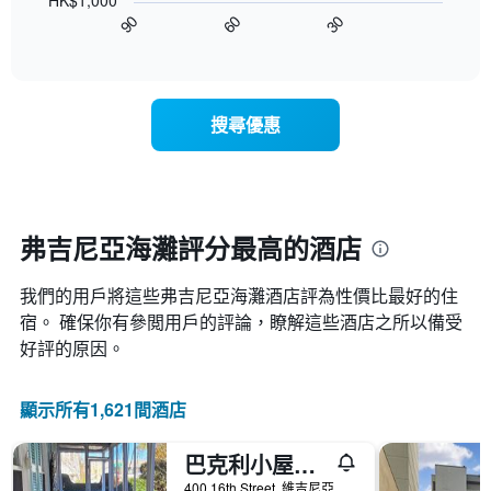
HK$1,000
圖
級
平
90
60
30
表
End
分
均
of
顯
類
interactive
價
示
chart
的
格
隨
飯
此
著
店
搜尋優惠
圖
入
類
表
住
別。
具
日
此
有
期
圖
1
接
表
條
近，
弗吉尼亞海灘評分最高的酒店
具
X
房
有
軸，
價
1
顯
我們的用戶將這些弗吉尼亞海灘酒店評為性價比最好的住
的
條
示
變
宿。 確保你有參閲用戶的評論，瞭解這些酒店之所以備受
Y
按
化
好評的原因。
軸，
星
情
顯
級
況。
示
分
此
顯示所有1,621間酒店
過
類
圖
去
的
表
三
飯
巴克利小屋民宿 - 維吉尼亞海灘
有
天
店
1
400 16th Street, 維吉尼亞海灘, VA, 美國