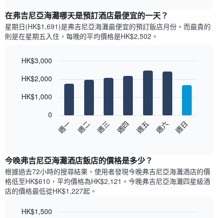
表
chart
顯
在弗吉尼亞海灘哪天是預訂酒店最便宜的一天？
示
星期日(HK$1,691)是弗吉尼亞海灘​最便宜的預訂飯店月份。而最貴的
每
則是在星期五​入住，每晚的平均價格是HK$2,502​​。
個
月
的
HK$3,000
房
Bar
Chart
HK$2,000
間
graphic.
chart
with
平
7
HK$1,000
均
bars.
價
0
格
以
週日
週四
週一
週五
週二
週六
週三
此
下
End
圖
of
圖
表
interactive
表
chart
具
顯
今晚弗吉尼亞海灘酒店飯店的價格是多少？
有
示
1
根據過去72小時的搜尋結果，使用者發現今晚弗吉尼亞海灘酒店的價
每
條
格低至HK$610，平均價格為HK$2,121​。今晚弗吉尼亞海灘四星級酒
週
X
店​的價格最低從HK$1,227​起。
每
軸，
天
顯
HK$1,500
的
示