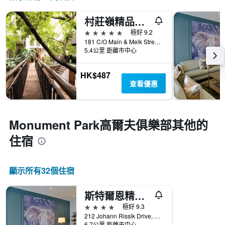
村莊嶺精品飯店
5星級
極好 9.2
181 C/O Main & Melk Streets, Nieuw Muckleneuk Pretoria, 比勒陀利亞, 豪登省, 南非
5.4公里 距離市中心
HK$487
查看優惠
Monument Park高爾夫俱樂部​其他的
住宿
顯示所有32​個住宿
斯特爾恩精品別墅暨健康溫泉酒店 - 普雷托瑞亞
4星級
極好 9.3
212 Johann Rissik Drive, 比勒陀利亞, 豪登省, 南非
6.7公里 距離市中心