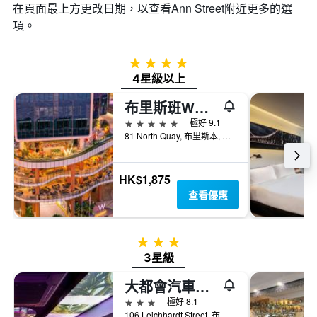
在頁面最上方更改日期，以查看Ann Street​附近更多的選
項。
4星級
4星級以上
布里斯班W酒店
5星級
極好 9.1
81 North Quay, 布里斯本, QLD, 澳洲
HK$1,875
查看優惠
3星級
3星級
大都會汽車旅館 - 布里斯本
3星級
極好 8.1
106 Leichhardt Street, 布里斯本, QLD, 澳洲