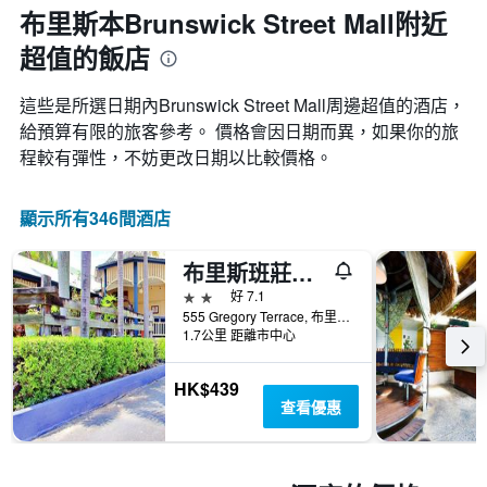
布里斯本Brunswick Street Mall附近
超值的飯店
這些是所選日期內Brunswick Street Mall​周邊超值的​酒店，
給預算有限的旅客參考。 價格會因日期而異，如果你的旅
程較有彈性，不妨更改日期以比較價格。
顯示所有346間酒店
布里斯班莊園酒店
2星級
好 7.1
555 Gregory Terrace, 布里斯本, QLD, 澳洲
1.7公里 距離市中心
HK$439
查看優惠