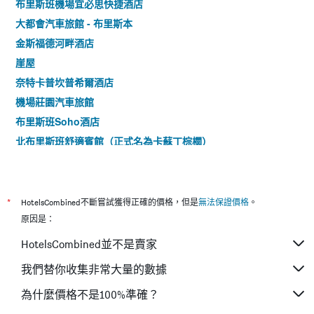
布里斯班機場宜必思快捷酒店
大都會汽車旅館 - 布里斯本
金斯福德河畔酒店
崖屋
奈特卡普坎普希爾酒店
機場莊園汽車旅館
布里斯班Soho酒店
北布里斯班舒適賓館（正式名為卡蘇丁棕櫚）
Grove Manor Bed & Breakfast
阿斯科特廉價汽車旅館
摩柔卡汽車旅館 - 木蘆卡
*
HotelsCombined不斷嘗試獲得正確的價格，但是
無法保證價格
。
相思嶺飯店汽車旅館
原因是：
克萊菲爾德機場汽車旅館
HotelsCombined並不是賣家
艾薇汽車旅館
我們替你收集非常大量的數據
阿斯普雷卡爾瑟爾汽車旅館
為什麼價格不是100%準確？
庫珀殖民式汽車旅館